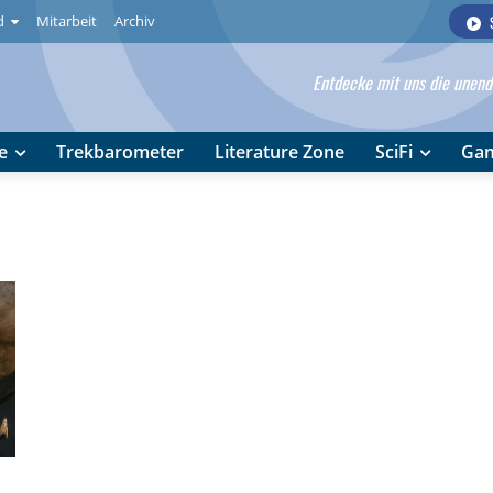
d
Mitarbeit
Archiv
Entdecke mit uns die unendl
e
Trekbarometer
Literature Zone
SciFi
Ga