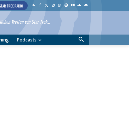
STAR TREK RADIO
ichen Weiten von Star Trek...
ming
Podcasts