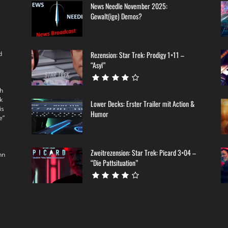
News Needle November 2025:
Gewalt(ige) Demos?
d
Rezension: Star Trek: Prodigy 1×11 –
“Asyl”
th
k
Lower Decks: Erster Trailer mit Action &
is
Humor
e”
Zweitrezension: Star Trek: Picard 3×04 –
nn
“Die Pattsituation”