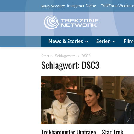
In eigener Sache
TrekZone Weeken
Mein Account
News & Stories
Serien
Film
Start
Schlagworte
DSC3
Schlagwort: DSC3
Trekbarometer Umfrage – Star Trek: