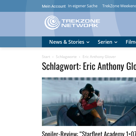
In eigener Sache
TrekZone Weeken
Mein Account
News & Stories
Serien
Film
Start
Schlagworte
Eric Anthony Glover
Schlagwort: Eric Anthony Gl
Spoiler-Review: “Starfleet Academy 1×0