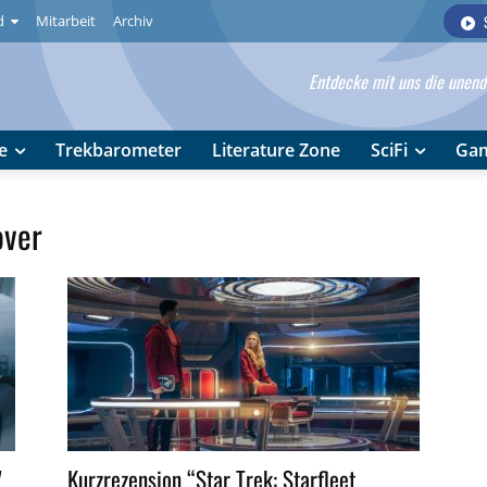
d
Mitarbeit
Archiv
Entdecke mit uns die unendl
e
Trekbarometer
Literature Zone
SciFi
Ga
over
7
Kurzrezension “Star Trek: Starfleet