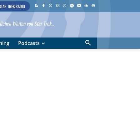
STAR TREK RADIO
ichen Weiten von Star Trek...
ming
Podcasts