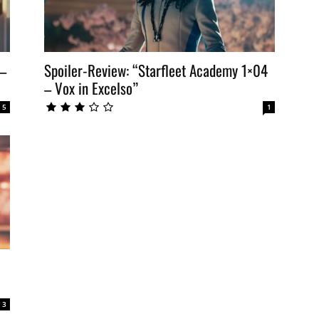
 –
Spoiler-Review: “Starfleet Academy 1×04
– Vox in Excelso”
5
1
3