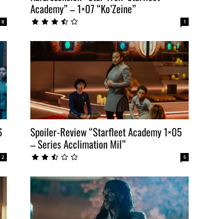
Academy” – 1×07 “Ko’Zeine”
8
1
6
Spoiler-Review “Starfleet Academy 1×05
– Series Acclimation Mil”
2
5