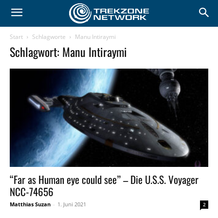
Start
Schlagworte
Manu Intiraymi
Schlagwort: Manu Intiraymi
“Far as Human eye could see” – Die U.S.S. Voyager
NCC-74656
Matthias Suzan
-
1. Juni 2021
2