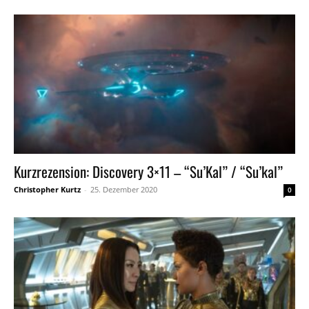
Kurzrezension: Discovery 3×11 – “Su’Kal” / “Su’kal”
Christopher Kurtz
-
25. Dezember 2020
0