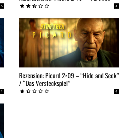
5
4
Rezension: Picard 2×09 – “Hide and Seek”
/ “Das Versteckspiel”
1
6