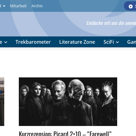
d
Mitarbeit
Archiv
Entdecke mit uns die unendl
e
Trekbarometer
Literature Zone
SciFi
Ga
Kurzrezension: Picard 2×10 – “Farewell”