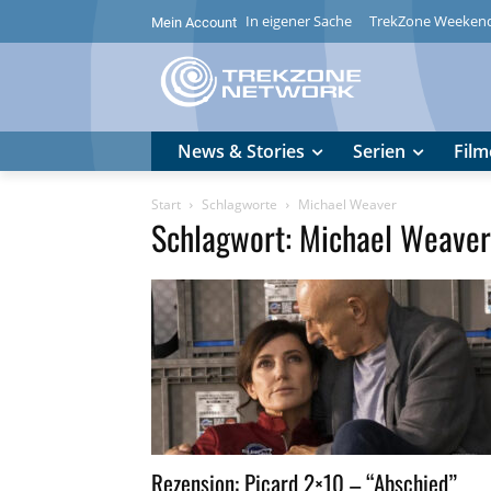
In eigener Sache
TrekZone Weeken
Mein Account
News & Stories
Serien
Film
Start
Schlagworte
Michael Weaver
Schlagwort: Michael Weaver
Rezension: Picard 2×10 – “Abschied”