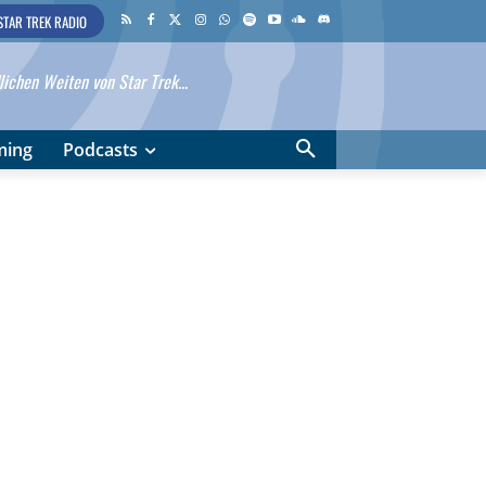
STAR TREK RADIO
ichen Weiten von Star Trek...
ming
Podcasts