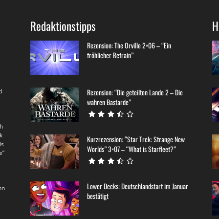
Redaktionstipps
H
Rezension: The Orville 2×06 – “Ein
fröhlicher Refrain”
d
Rezension: “Die geteilten Lande 2 – Die
wahren Bastarde”
th
k
Kurzrezension: “Star Trek: Strange New
is
Worlds” 3×07 – “What is Starfleet?”
e”
Lower Decks: Deutschlandstart im Januar
nn
bestätigt