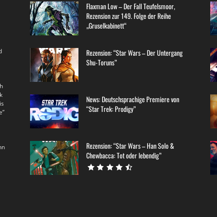
Flaxman Low – Der Fall Teufelsmoor,
Rezension zur 149. Folge der Reihe
„Gruselkabinett“
d
Rezension: “Star Wars – Der Untergang
Shu-Toruns”
th
k
News: Deutschsprachige Premiere von
is
“Star Trek: Prodigy”
e”
Rezension: “Star Wars – Han Solo &
nn
Chewbacca: Tot oder lebendig”