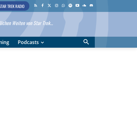
STAR TREK RADIO
ichen Weiten von Star Trek...
ming
Podcasts