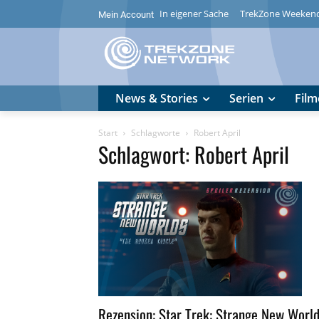
In eigener Sache
TrekZone Weeken
Mein Account
News & Stories
Serien
Film
Start
Schlagworte
Robert April
Schlagwort: Robert April
Rezension: Star Trek: Strange New Worl