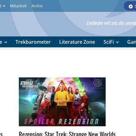
d
Mitarbeit
Archiv
Entdecke mit uns die unendl
e
Trekbarometer
Literature Zone
SciFi
Ga
ds
Rezension: Star Trek: Strange New Worlds