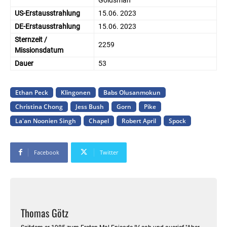
US-Erstausstrahlung
15.06. 2023
DE-Erstausstrahlung
15.06. 2023
Sternzeit /
2259
Missionsdatum
Dauer
53
Ethan Peck
Klingonen
Babs Olusanmokun
Christina Chong
Jess Bush
Gorn
Pike
La'an Noonien Singh
Chapel
Robert April
Spock
Facebook
Twitter
Thomas Götz