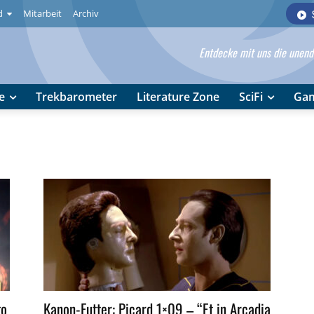
d
Mitarbeit
Archiv
Entdecke mit uns die unendl
e
Trekbarometer
Literature Zone
SciFi
Ga
go
Kanon-Futter: Picard 1×09 – “Et in Arcadia