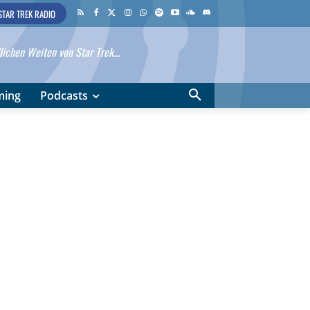
STAR TREK RADIO
ichen Weiten von Star Trek...
ming
Podcasts