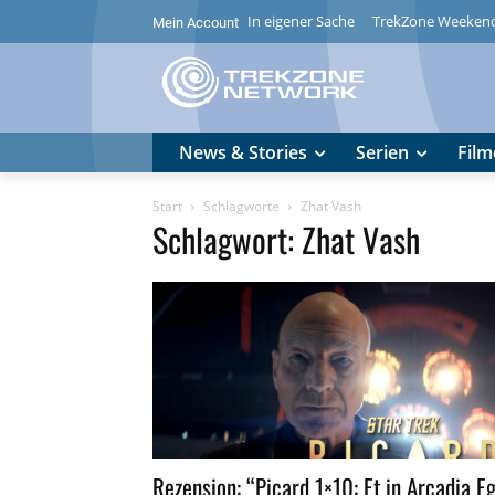
In eigener Sache
TrekZone Weeken
Mein Account
News & Stories
Serien
Film
Start
Schlagworte
Zhat Vash
Schlagwort: Zhat Vash
Rezension: “Picard 1×10: Et in Arcadia E