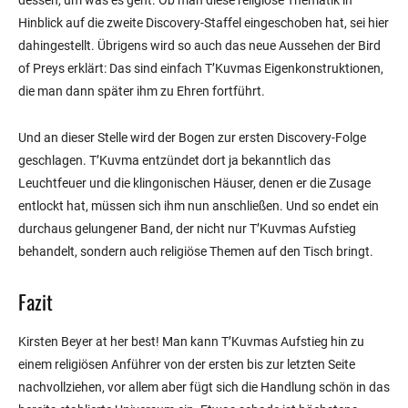
dessen, um was es geht. Ob man diese religiöse Thematik in
Hinblick auf die zweite Discovery-Staffel eingeschoben hat, sei hier
dahingestellt. Übrigens wird so auch das neue Aussehen der Bird
of Preys erklärt: Das sind einfach T’Kuvmas Eigenkonstruktionen,
die man dann später ihm zu Ehren fortführt.
Und an dieser Stelle wird der Bogen zur ersten Discovery-Folge
geschlagen. T’Kuvma entzündet dort ja bekanntlich das
Leuchtfeuer und die klingonischen Häuser, denen er die Zusage
entlockt hat, müssen sich ihm nun anschließen. Und so endet ein
durchaus gelungener Band, der nicht nur T’Kuvmas Aufstieg
behandelt, sondern auch religiöse Themen auf den Tisch bringt.
Fazit
Kirsten Beyer at her best! Man kann T’Kuvmas Aufstieg hin zu
einem religiösen Anführer von der ersten bis zur letzten Seite
nachvollziehen, vor allem aber fügt sich die Handlung schön in das