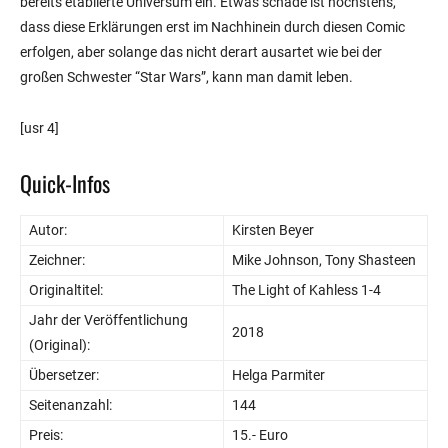
bereits etablierte Universum ein. Etwas schade ist höchstens,
dass diese Erklärungen erst im Nachhinein durch diesen Comic
erfolgen, aber solange das nicht derart ausartet wie bei der
großen Schwester “Star Wars”, kann man damit leben.
[usr 4]
Quick-Infos
Autor:
Kirsten Beyer
Zeichner:
Mike Johnson, Tony Shasteen
Originaltitel:
The Light of Kahless 1-4
Jahr der Veröffentlichung
2018
(Original):
Übersetzer:
Helga Parmiter
Seitenanzahl:
144
Preis:
15.- Euro