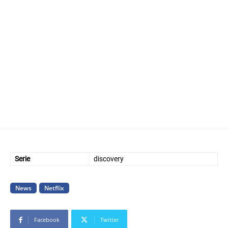
A post shared by Star Trek: Discovery (@startreknetflix)
Serie
discovery
News
Netflix
Facebook
Twitter