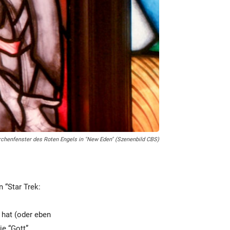
rchenfenster des Roten Engels in "New Eden" (Szenenbild CBS)
 “Star Trek:
n hat (oder eben
e “Gott”,