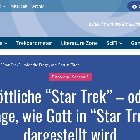
d
Mitarbeit
Archiv
Entdecke mit uns die unendl
e
Trekbarometer
Literature Zone
SciFi
Ga
 "Star Trek" – oder die Frage, wie Gott in "Star...
Discovery - Season 2
ttliche “Star Trek” – o
age, wie Gott in “Star Tr
dargestellt wird