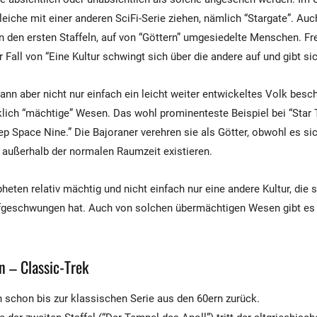
eiche mit einer anderen SciFi-Serie ziehen, nämlich “Stargate”. Auch
n den ersten Staffeln, auf von “Göttern” umgesiedelte Menschen. Fre
r Fall von “Eine Kultur schwingt sich über die andere auf und gibt sic
ann aber nicht nur einfach ein leicht weiter entwickeltes Volk besc
lich “mächtige” Wesen. Das wohl prominenteste Beispiel bei “Star T
p Space Nine.” Die Bajoraner verehren sie als Götter, obwohl es si
 außerhalb der normalen Raumzeit existieren.
heten relativ mächtig und nicht einfach nur eine andere Kultur, die 
fgeschwungen hat. Auch von solchen übermächtigen Wesen gibt es i
n – Classic-Trek
h schon bis zur klassischen Serie aus den 60ern zurück.