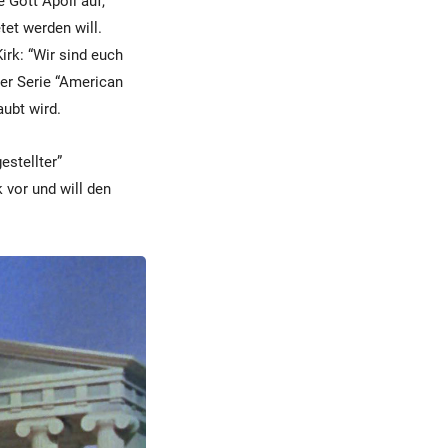
e Gott Apoll auf,
tet werden will.
rk: “Wir sind euch
der Serie “American
aubt wird.
estellter”
 vor und will den