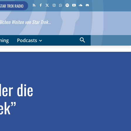
STAR TREK RADIO
ichen Weiten von Star Trek...
ming
Podcasts
der die
ek”