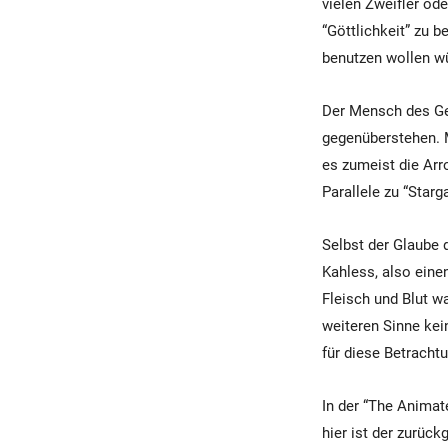
vielen Zweifler od
“Göttlichkeit” zu 
benutzen wollen w
Der Mensch des Ge
gegenüberstehen. M
es zumeist die Arr
Parallele zu “Starga
Selbst der Glaube 
Kahless, also einen
Fleisch und Blut w
weiteren Sinne kein
für diese Betracht
In der “The Animat
hier ist der zurück