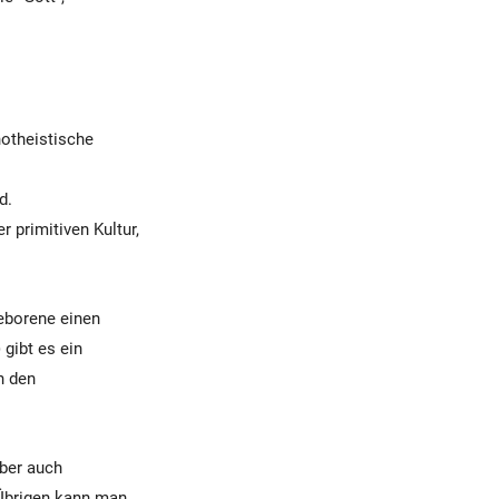
notheistische
d.
 primitiven Kultur,
geborene einen
gibt es ein
n den
aber auch
 Übrigen kann man