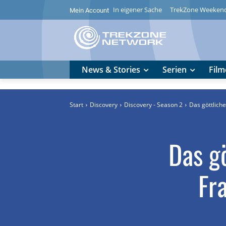
In eigener Sache
TrekZone Weeken
Mein Account
News & Stories
Serien
Film
Start
Discovery
Discovery - Season 2
Das göttliche
Das gö
Fr