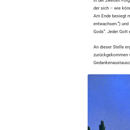
In der zweiten Folg
der sich – wie kön
Am Ende besiegt ma
entwachsen.”) und 
Gods”. Jeder Gott e
An dieser Stelle er
zurückgekommen wär
Gedankenaustausch 