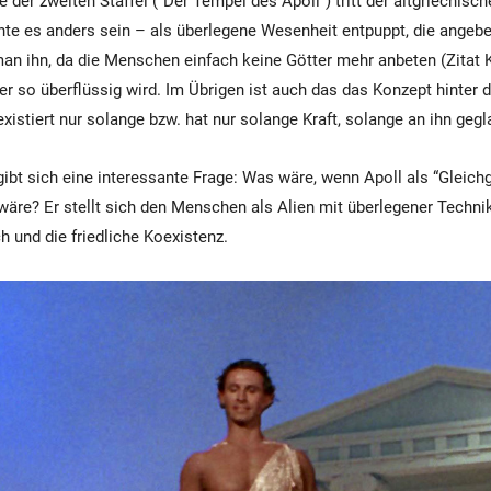
e der zweiten Staffel (“Der Tempel des Apoll”) tritt der altgriechisch
nte es anders sein – als überlegene Wesenheit entpuppt, die angebe
n ihn, da die Menschen einfach keine Götter mehr anbeten (Zitat Ki
er so überflüssig wird. Im Übrigen ist auch das das Konzept hinter 
xistiert nur solange bzw. hat nur solange Kraft, solange an ihn gegl
gibt sich eine interessante Frage: Was wäre, wenn Apoll als “Gleichg
e? Er stellt sich den Menschen als Alien mit überlegener Technik
und die friedliche Koexistenz.