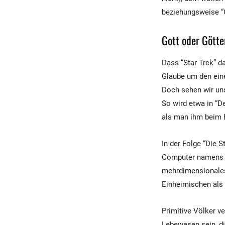
beziehungsweise “Gö
Gott oder Götte
Dass “Star Trek” d
Glaube um den eine
Doch sehen wir uns
So wird etwa in “De
als man ihm beim 
In der Folge “Die S
Computer namens Va
mehrdimensionales 
Einheimischen als 
Primitive Völker v
Lebewesen sein, di