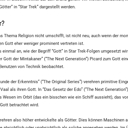
tter” in “Star Trek” dargestellt werden.
r?
as Thema Religion nicht umschifft, ist nicht neu, auch wenn der mo
n Gott eher weniger prominent vertreten ist.
 einmal an, wie der Begriff “Gott” in Star Trek-Folgen umgesetzt wir
r Gott der Mintakaner” (“The Next Generation”) Picard zum Gott einer
Benutzen von Technik beobachtet.
tunde der Erkenntnis” (“The Original Series”) verehren primitive Ein
al als ihren Gott. In “Das Gesetz der Edo” (“The Next Generation”) 
Wesen im Orbit (das ein bisschen wie ein Schiff aussieht), das vo
Gott betrachtet wird.
erehren also höher entwickelte als Götter. Dies können Maschinen 
e absichtlich oder unabsichtlich als solche angesehen werden. Im