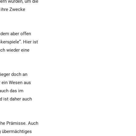
dern würden, um die
r ihre Zwecke
 dem aber offen
erspiele”. Hier ist
uch wieder eine
rieger doch an
er ein Wesen aus
auch das im
nd ist daher auch
iche Prämisse. Auch
ig übermächtiges