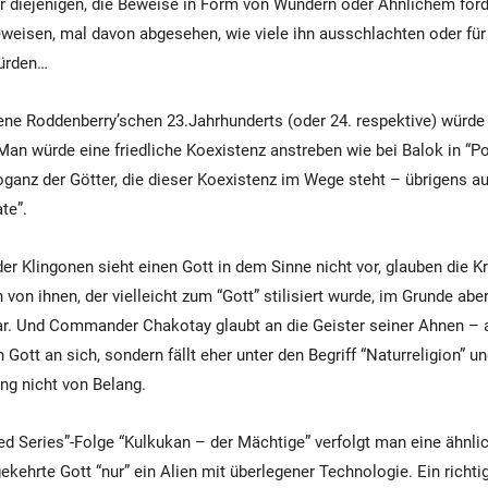
er diejenigen, die Beweise in Form von Wundern oder Ähnlichem for
beweisen, mal davon abgesehen, wie viele ihn ausschlachten oder fü
ürden…
ne Roddenberry’schen 23.Jahrhunderts (oder 24. respektive) würde
an würde eine friedliche Koexistenz anstreben wie bei Balok in “Pok
oganz der Götter, die dieser Koexistenz im Wege steht – übrigens a
te”.
der Klingonen sieht einen Gott in dem Sinne nicht vor, glauben die K
 von ihnen, der vielleicht zum “Gott” stilisiert wurde, im Grunde ab
ar. Und Commander Chakotay glaubt an die Geister seiner Ahnen – 
 Gott an sich, sondern fällt eher unter den Begriff “Naturreligion” u
ung nicht von Belang.
ed Series”-Folge “Kulkukan – der Mächtige” verfolgt man eine ähnl
gekehrte Gott “nur” ein Alien mit überlegener Technologie. Ein richt