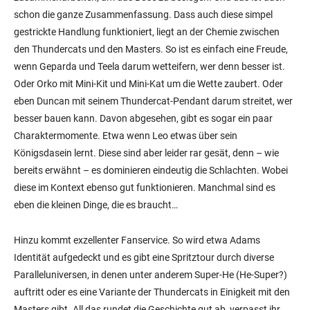
schon die ganze Zusammenfassung. Dass auch diese simpel
gestrickte Handlung funktioniert, liegt an der Chemie zwischen
den Thundercats und den Masters. So ist es einfach eine Freude,
wenn Geparda und Teela darum wetteifern, wer denn besser ist.
Oder Orko mit Mini-Kit und Mini-Kat um die Wette zaubert. Oder
eben Duncan mit seinem Thundercat-Pendant darum streitet, wer
besser bauen kann. Davon abgesehen, gibt es sogar ein paar
Charaktermomente. Etwa wenn Leo etwas über sein
Königsdasein lernt. Diese sind aber leider rar gesät, denn – wie
bereits erwähnt – es dominieren eindeutig die Schlachten. Wobei
diese im Kontext ebenso gut funktionieren. Manchmal sind es
eben die kleinen Dinge, die es braucht…
Hinzu kommt exzellenter Fanservice. So wird etwa Adams
Identität aufgedeckt und es gibt eine Spritztour durch diverse
Paralleluniversen, in denen unter anderem Super-He (He-Super?)
auftritt oder es eine Variante der Thundercats in Einigkeit mit den
Masters gibt. All das rundet die Geschichte gut ab, verpasst ihr