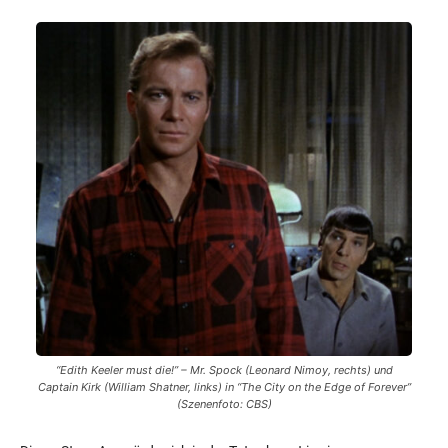
“Edith Keeler must die!”
– Mr. Spock (Leonard Nimoy, rechts) und
Captain Kirk (William Shatner, links) in “The City on the Edge of Forever”
(Szenenfoto: CBS)