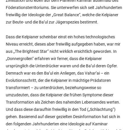
Zivilisation und leben auf dem Planeten Kaminar außerhalb des
Föderationsterritoriums. Sie unterwerfen sich seit Jahrhunderten
freiwillig der Ideologie der „Great Balance“, welche die Kelpianer
zur Beute- und die Ba’ul zur Jägerspezies bestimmt.
Dass die Kelpianer scheinbar einst ein hohes technologisches
Niveau erreicht, dieses aber freiwillig aufgegeben haben, war mir
aus „The Brightest Star“ nicht wirklich ersichtlich geworden. In
„Donnergrollen“ erfahren wir ferner, dass die Kelpianer
ursprünglich die Unterdrücker waren und die Ba’ul deren Opfer.
Demnach war es den Ba’ul ein Anliegen, das Vahar’ai – ein
Evolutionsschritt, der die Kelpianer in mächtige Prädatoren
transformiert – zu unterdrücken, beziehungsweise so
umzudeuten, dass die Kelpianer die frühen Symptome dieser
Transformation als Zeichen des nahenden Lebensendes werten.
Und dass diese daraufhin freiwillig in den Tod („Schlachtung“)
gehen. Basierend auf dieser gezielten Desinformation hat sich in
den folgenden Jahrhunderten eine Ideologie auf Kaminar