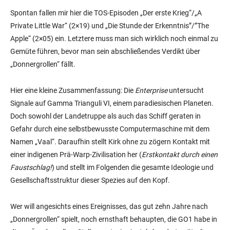
Spontan fallen mir hier die TOS-Episoden „Der erste Krieg“/„A
Private Little War“ (2×19) und „Die Stunde der Erkenntnis”/”The
Apple“ (2×05) ein. Letztere muss man sich wirklich noch einmal zu
Gemüte führen, bevor man sein abschließendes Verdikt über
„Donnergrollen“ fällt.
Hier eine kleine Zusammenfassung: Die
Enterprise
untersucht
Signale auf Gamma Trianguli VI, einem paradiesischen Planeten.
Doch sowohl der Landetruppe als auch das Schiff geraten in
Gefahr durch eine selbstbewusste Computermaschine mit dem
Namen „Vaal“. Daraufhin stellt Kirk ohne zu zögern Kontakt mit
einer indigenen Prä-Warp-Zivilisation her (
Erstkontakt durch einen
Faustschlag!
) und stellt im Folgenden die gesamte Ideologie und
Gesellschaftsstruktur dieser Spezies auf den Kopf.
Wer will angesichts eines Ereignisses, das gut zehn Jahre nach
„Donnergrollen“ spielt, noch ernsthaft behaupten, die GO1 habe in