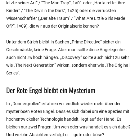
letzte seiner Art“ / “The Man Trap“, 1×01 oder „Horta rettet ihre
Kinder“ / “The Devil in the Dark“, 1×25) oder die verrückten
Wissenschaftler („Der alte Traum“ / “What Are Little Girls Made
Of?“, 1×09), die wir aus der Originalserie kennen?
Unter dem Strich bleibt in Sachen „Prime Directive“ sicher ein
Geschmäckle, keine Frage. Aber man sollte diese Angelegenheit
auch nicht
zu
hoch hängen. „Discovery“ sollte auch nicht zu sehr
wie „The Next Generation“ wirken, sondern eher wie „The Original
Series“.
Der Rote Engel bleibt ein Mysterium
In „Donnergrollen“ erfahren wir endlich wieder mehr über den
mysteriösen Roten Engel. Dass es sich dabei um eine Spezies mit
hochentwickelter Technologie handelt, liegt auf der Hand. Es
bleiben nur zwei Fragen: Um wen oder was handelt es sich dabei?
Und welche Absichten verfolgt er – gute oder böse?