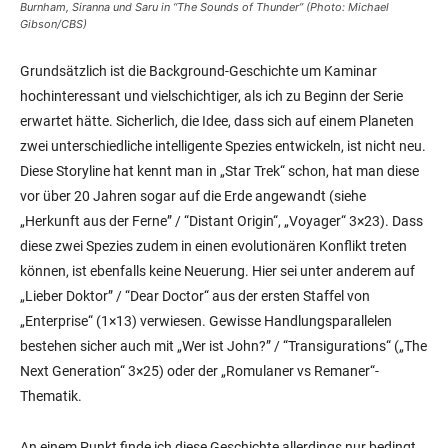
Burnham, Siranna und Saru in “The Sounds of Thunder” (Photo: Michael
Gibson/CBS)
Grundsätzlich ist die Background-Geschichte um Kaminar
hochinteressant und vielschichtiger, als ich zu Beginn der Serie
erwartet hätte. Sicherlich, die Idee, dass sich auf einem Planeten
zwei unterschiedliche intelligente Spezies entwickeln, ist nicht neu.
Diese Storyline hat kennt man in „Star Trek“ schon, hat man diese
vor über 20 Jahren sogar auf die Erde angewandt (siehe
„Herkunft aus der Ferne” / “Distant Origin“, „Voyager“ 3×23). Dass
diese zwei Spezies zudem in einen evolutionären Konflikt treten
können, ist ebenfalls keine Neuerung. Hier sei unter anderem auf
„Lieber Doktor” / “Dear Doctor“ aus der ersten Staffel von
„Enterprise“ (1×13) verwiesen. Gewisse Handlungsparallelen
bestehen sicher auch mit „Wer ist John?” / “Transigurations“ („The
Next Generation“ 3×25) oder der „Romulaner vs Remaner“-
Thematik.
An einem Punkt finde ich diese Geschichte allerdings nur bedingt