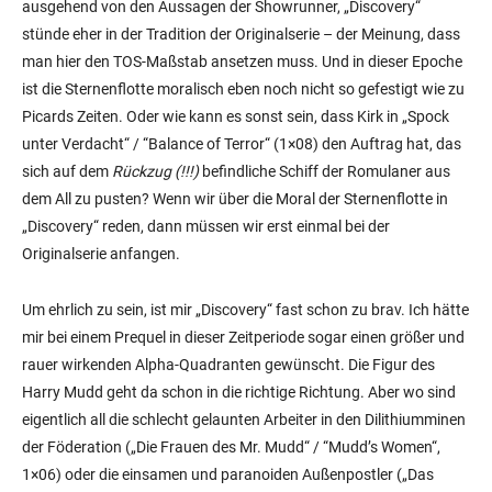
ausgehend von den Aussagen der Showrunner, „Discovery“
stünde eher in der Tradition der Originalserie – der Meinung, dass
man hier den TOS-Maßstab ansetzen muss. Und in dieser Epoche
ist die Sternenflotte moralisch eben noch nicht so gefestigt wie zu
Picards Zeiten. Oder wie kann es sonst sein, dass Kirk in „Spock
unter Verdacht“ / “Balance of Terror“ (1×08) den Auftrag hat, das
sich auf dem
Rückzug (!!!)
befindliche Schiff der Romulaner aus
dem All zu pusten? Wenn wir über die Moral der Sternenflotte in
„Discovery“ reden, dann müssen wir erst einmal bei der
Originalserie anfangen.
Um ehrlich zu sein, ist mir „Discovery“ fast schon zu brav. Ich hätte
mir bei einem Prequel in dieser Zeitperiode sogar einen größer und
rauer wirkenden Alpha-Quadranten gewünscht. Die Figur des
Harry Mudd geht da schon in die richtige Richtung. Aber wo sind
eigentlich all die schlecht gelaunten Arbeiter in den Dilithiumminen
der Föderation („Die Frauen des Mr. Mudd“ / “Mudd’s Women“,
1×06) oder die einsamen und paranoiden Außenpostler („Das