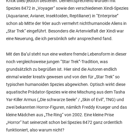
Kritik blieb jedoch bestehen. Dementsprechend wurden mit
Spezies 8472 in „Voyager“ sowie den verschiedenen Xindi-Spezies
(Aquarianer, Avianer, Insektoiden, Reptilianer) in “Enterprise”
schon ab Mitte der 90er auch vermehrt nichthumanoide Aliens in
„Star Trek“ eingeführt. Besonders die Artenvielfalt der Xindi war
eine Neuerung, die ich persönlich sehr ansprechend fand.
Mit den Ba’ul steht nun eine weitere fremde Lebensform in dieser
noch vergleichsweise jungen “Star Trek”-Tradition, was
grundsätzlich zu begrüßen ist. Hier sind die Autoren endlich
einmal wieder kreativ gewesen und von den für „Star Trek“ so
typischen humanoiden Spezies abgewichen. Optisch wirkt diese
aquatische Prädator-Spezies wie eine Mischung aus dem Tasha
Yar-Killer Armus („Die schwarze Seele“ / „Skin of Evil“, TNG) und
zwei bekannten Horror-Figuren, nämlich Freddy Krueger und das
kleine Mädchen aus „The Ring“ von 2002. Eine kleine Prise
„Horror“ hat seinerzeit schon bei Spezies 8472 ganz ordentlich
funktioniert, also warum nicht?