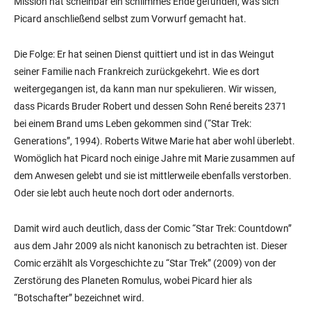
Mission hat scheinbar ein schlimmes Ende gefunden, was sich
Picard anschließend selbst zum Vorwurf gemacht hat.
Die Folge: Er hat seinen Dienst quittiert und ist in das Weingut
seiner Familie nach Frankreich zurückgekehrt. Wie es dort
weitergegangen ist, da kann man nur spekulieren. Wir wissen,
dass Picards Bruder Robert und dessen Sohn René bereits 2371
bei einem Brand ums Leben gekommen sind (“Star Trek:
Generations”, 1994). Roberts Witwe Marie hat aber wohl überlebt.
Womöglich hat Picard noch einige Jahre mit Marie zusammen auf
dem Anwesen gelebt und sie ist mittlerweile ebenfalls verstorben.
Oder sie lebt auch heute noch dort oder andernorts.
Damit wird auch deutlich, dass der Comic “Star Trek: Countdown”
aus dem Jahr 2009 als nicht kanonisch zu betrachten ist. Dieser
Comic erzählt als Vorgeschichte zu “Star Trek” (2009) von der
Zerstörung des Planeten Romulus, wobei Picard hier als
“Botschafter” bezeichnet wird.