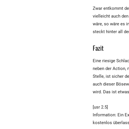
Zwar entkommt der 
vielleicht auch de
wäre, so wäre es i
steckt hinter all 
Fazit
Eine riesige Schla
neben der Action, 
Stelle, ist sicher 
auch dieser Bösewi
wird. Das ist etwa
[usr 2.5]
Information: Ein 
kostenlos überlas