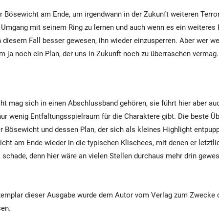
Bösewicht am Ende, um irgendwann in der Zukunft weiteren Terror 
n Umgang mit seinem Ring zu lernen und auch wenn es ein weiteres
n diesem Fall besser gewesen, ihn wieder einzusperren. Aber wer wei
dem ja noch ein Plan, der uns in Zukunft noch zu überraschen vermag.
cht mag sich in einen Abschlussband gehören, sie führt hier aber auc
nur wenig Entfaltungsspielraum für die Charaktere gibt. Die beste Ü
der Bösewicht und dessen Plan, der sich als kleines Highlight entpuppt
cht am Ende wieder in die typischen Klischees, mit denen er letztli
s schade, denn hier wäre an vielen Stellen durchaus mehr drin gewe
Exemplar dieser Ausgabe wurde dem Autor vom Verlag zum Zwecke 
sen.