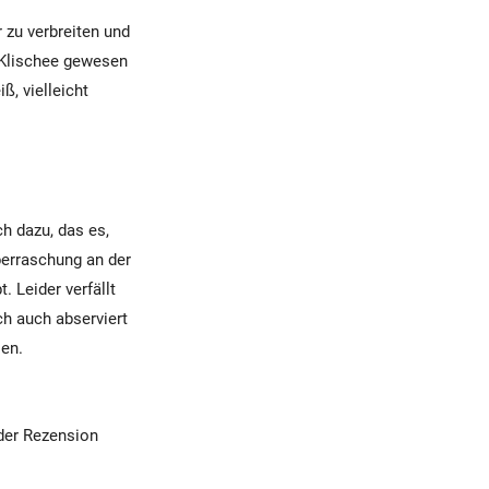
zu verbreiten und
 Klischee gewesen
ß, vielleicht
h dazu, das es,
berraschung an der
. Leider verfällt
ch auch abserviert
sen.
der Rezension