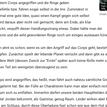
tern Corps angegriffen und die Ringe geben
fehle bzw. führen sogar selbst in die Irre. Zumindest in
Green
s mal eine gute Idee, quasi einen Kampf gegen sich selbst
ird daraus aber nicht viel gemacht, denn am Ende, als klar
teckt, verpufft dieser Handlungsstrang etwas. Dabei hätte man die
rie und die wild gewordenen Ringe noch um einiges ausbauen kön
 ahnt es schon, wenn es um den Angriff auf das Corps geht, besteht
en. Zunächst spielt der lebende Planet verrückt und dann gibt es 
dere Welt (dessen Zweck zur “Ernte” später auch keine Rolle mehr sp
er Teil am wenigsten überzeugend zu sein.
rps wird angegriffen, das heißt, man fährt auch nahezu sämtliche Gr
elernt hat. Bei der Fülle an Charakteren kann man aber einfach ni
m sich zu entfalten. Immerhin dürfen unsere beiden Haupthelden d
al Jordan bekommt, als Gaststar, genug Raum. Leider wirken aber 
 am Schluss, durch diese Überladung fast schon wie aus dem Hut g