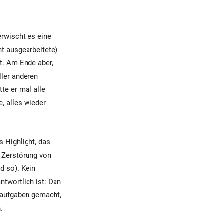
erwischt es eine
ht ausgearbeitete)
t. Am Ende aber,
ller anderen
te er mal alle
, alles wieder
s Highlight, das
r Zerstörung von
d so). Kein
ntwortlich ist: Dan
usaufgaben gemacht,
.