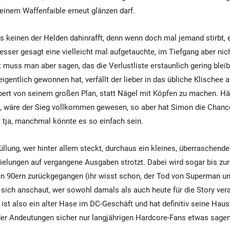
inem Waffenfaible erneut glänzen darf.
 es keinen der Helden dahinrafft, denn wenn doch mal jemand stirbt, 
sser gesagt eine vielleicht mal aufgetauchte, im Tiefgang aber nic
 muss man aber sagen, das die Verlustliste erstaunlich gering bleib
igentlich gewonnen hat, verfällt der lieber in das übliche Klischee a
ert von seinem großen Plan, statt Nägel mit Köpfen zu machen. Hät
, wäre der Sieg vollkommen gewesen, so aber hat Simon die Chance
 tja, manchmal könnte es so einfach sein.
llung, wer hinter allem steckt, durchaus ein kleines, überraschende
ielungen auf vergangene Ausgaben strotzt. Dabei wird sogar bis zu
en 90ern zurückgegangen (ihr wisst schon, der Tod von Superman un
ich anschaut, wer sowohl damals als auch heute für die Story vera
ist also ein alter Hase im DC-Geschäft und hat definitiv seine Ha
er Andeutungen sicher nur langjährigen Hardcore-Fans etwas sagen