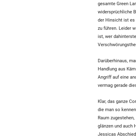
gesamte Green Lan
widersprüchliche Be
der Hinsicht ist e
zu führen. Leider w
ist, wer dahinters
Verschwörungstheo
Darüberhinaus, man
Handlung aus Kämpf
Angriff auf eine an
vermag gerade dies
Klar, das ganze Co
die man so kenneng
Raum zugestehen, u
glänzen und auch H
Jessicas Abschied