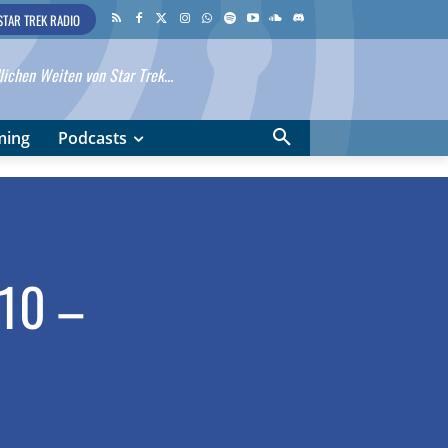
STAR TREK RADIO
ichen Weiten von Star Trek...
ming
Podcasts
 10 –