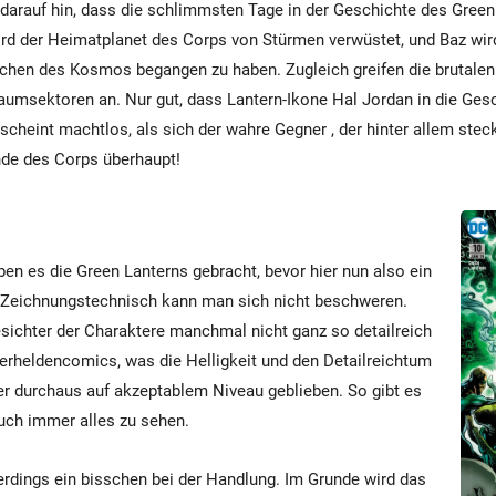
darauf hin, dass die schlimmsten Tage in der Geschichte des Gree
rd der Heimatplanet des Corps von Stürmen verwüstet, und Baz wird
chen des Kosmos begangen zu haben. Zugleich greifen die brutalen
Raumsektoren an. Nur gut, dass Lantern-Ikone Hal Jordan in die Ges
scheint machtlos, als sich der wahre Gegner , der hinter allem steckt
nde des Corps überhaupt!
en es die Green Lanterns gebracht, bevor hier nun also ein
. Zeichnungstechnisch kann man sich nicht beschweren.
sichter der Charaktere manchmal nicht ganz so detailreich
erheldencomics, was die Helligkeit und den Detailreichtum
er durchaus auf akzeptablem Niveau geblieben. So gibt es
uch immer alles zu sehen.
lerdings ein bisschen bei der Handlung. Im Grunde wird das