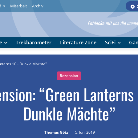
d
Mitarbeit
Archiv
Entdecke mit uns die unendl
e
Trekbarometer
Literature Zone
SciFi
Ga
nterns 10 - Dunkle Mächte"
Rezension
nsion: “Green Lanterns
Dunkle Mächte”
Thomas Götz
5. Juni 2019