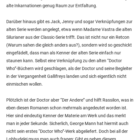
alte Inkarnationen genug Raum zur Entfaltung.
Darüber hinaus gibt es Jack, Jenny und sogar Verknüpfungen zur
alten Serie werden angelegt, etwa wenn Madame Vastra die alten
Silurianer aus der Classic-Serie trifft. Das ist nicht nur ein Retcon
(Warum sahen die gleich anders aus?), sondern wird so geschickt
eingefädelt, dass man als Kenner der alten Serie einfach nur
staunen kann. Selbst eine Verknüpfung zu den alten “Doctor
Who”-Büchern wird geschlagen, als der Doctor und seine Begleiter
in der Vergangenheit Gallifreys landen und sich eigentlich nicht
einmischen wollen.
Plötzlich ist der Doctor aber “Der Andere” und hilft Rassilon, was in
eben diesen Romanen schon mehrmals angedeutet worden ist.
Hier sind eindeutig Kenner der Materie am Werk und das merkt
man in jeder Sekunde. Sicherlich, George Mann hat hiermit auch
nicht sein erstes “Doctor Who”-Werk abgeliefert. Doch bei all der
Lobhudelei muss man auch fragen: Gibt es neben diesem