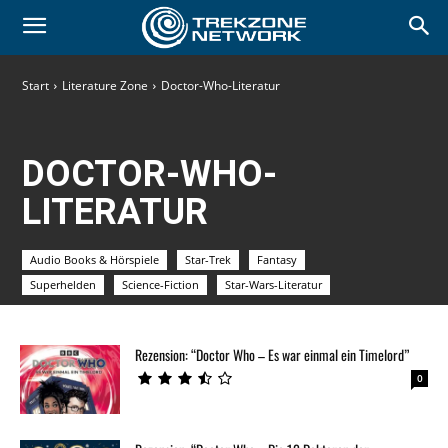
Start
Literature Zone
Doctor-Who-Literatur
DOCTOR-WHO-
LITERATUR
Audio Books & Hörspiele
Star-Trek
Fantasy
Superhelden
Science-Fiction
Star-Wars-Literatur
Rezension: “Doctor Who – Es war einmal ein Timelord”
0