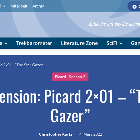
d
Mitarbeit
Archiv
Entdecke mit uns die unendl
e
Trekbarometer
Literature Zone
SciFi
Ga
rd 2x01 - "The Star Gazer"
Picard - Season 2
ension: Picard 2×01 – “
Gazer”
Christopher Kurtz
4. März 2022