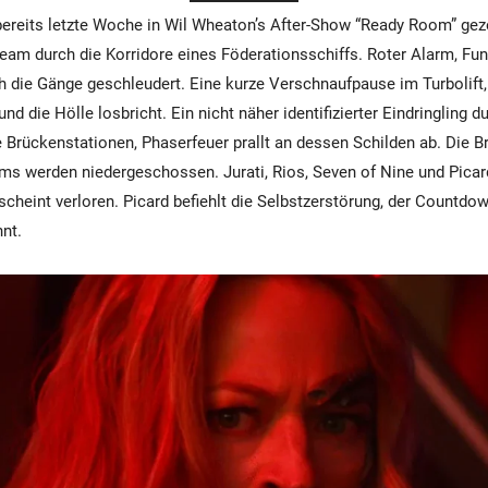
ereits letzte Woche in Wil Wheaton’s After-Show “Ready Room” geze
eam durch die Korridore eines Föderationsschiffs. Roter Alarm, Fun
h die Gänge geschleudert. Eine kurze Verschnaufpause im Turbolift, 
und die Hölle losbricht. Ein nicht näher identifizierter Eindringling 
e Brückenstationen, Phaserfeuer prallt an dessen Schilden ab. Die 
ms werden niedergeschossen. Jurati, Rios, Seven of Nine und Picard
scheint verloren. Picard befiehlt die Selbstzerstörung, der Countdow
nt.