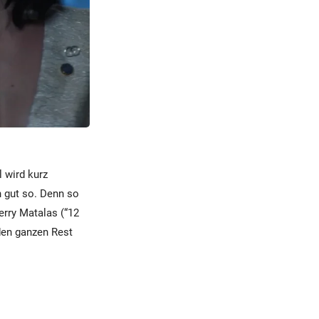
 wird kurz
h gut so. Denn so
erry Matalas (“12
 den ganzen Rest