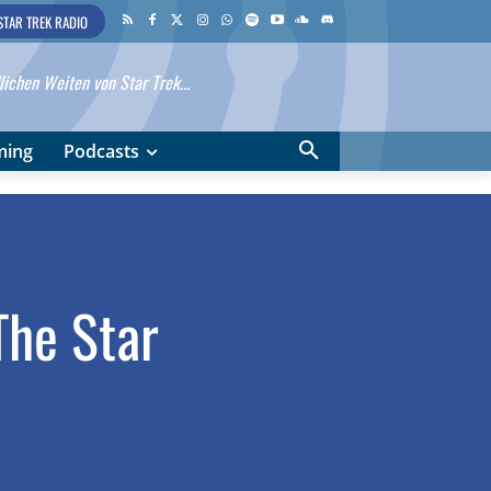
STAR TREK RADIO
ichen Weiten von Star Trek...
ming
Podcasts
The Star