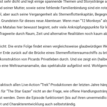
ist sehr dicht und legt einige spannende Themen und Storystränge a
d seiner Mutter, sowie seine fehlende Familienbindung sind ein rot
el, aber auch seine Vergangenheit als Sternenflottenkapitän, Begeg
n Grundstein für dieses neue Abenteuer. Wenn man “12 Monkeys” a
ss Matalas hier bewusst beginnt, sehr viele Anknüpfungspunkte für 
Tragweite durch Raum, Zeit und alternative Realitäten noch kaum a
icht: Die erste Folge findet einen vergleichsweise glaubwürdigen W
r Erde zurück auf die Brücke eines Sternenflottenraumschiffs zu bri
onstruktion von Picards Privatleben durch. Und sie zeigt ein (halbw
eine Weltraumanamalie, das spektakulär aufgelöst wird. Wohlgemer
aktisch allen Live-Action-“Trek”-Produktionen der letzten Jahre hä
für “The Star Gazer” nicht an der Frage, wie offene Handlungssträn
st werden. Denn die Episode funktioniert (bis auf ihren unvermeidlic
t und Charakterentwicklung auch selbstständig.