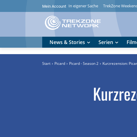
In eigener Sache
TrekZone Weeken
Mein Account
News & Stories
Serien
Film
Start
Picard
Picard - Season 2
Kurzrezension: Pica
Kurzrez