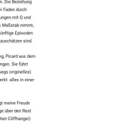
n. Die Beziehung
er Faden durch
nungen mit Q und
ls Maßstab nimmt,
künftige Episoden
bzuschätzen sind.
eg, Picard aus dem
ngen. Sie führt
egs originelles)
kt: alles in einer
ngt meine Freude
ge über den Rest
hen Cliffhanger)