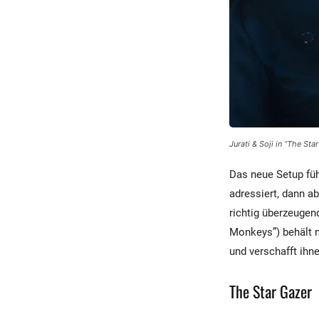
Jurati & Soji in “The Sta
Das neue Setup füh
adressiert, dann a
richtig überzeugen
Monkeys”) behält mi
und verschafft ihn
The Star Gazer