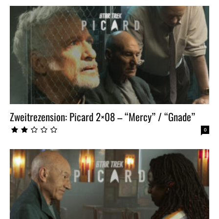
Zweitrezension: Picard 2×08 – “Mercy” / “Gnade”
0