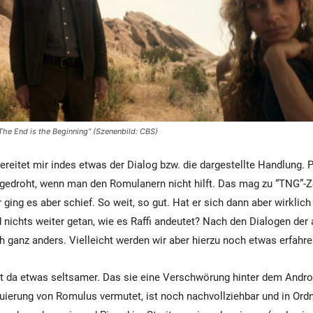
The End is the Beginning” (Szenenbild: CBS)
eitet mir indes etwas der Dialog bzw. die dargestellte Handlung. P
ngedroht, wenn man den Romulanern nicht hilft. Das mag zu “TNG”-Z
 ging es aber schief. So weit, so gut. Hat er sich dann aber wirklic
nichts weiter getan, wie es Raffi andeutet? Nach den Dialogen der
ch ganz anders. Vielleicht werden wir aber hierzu noch etwas erfahre
kt da etwas seltsamer. Das sie eine Verschwörung hinter dem Androi
uierung von Romulus vermutet, ist noch nachvollziehbar und in Ordn