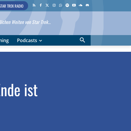
STAR TREK RADIO
ichen Weiten von Star Trek...
ming
Podcasts
nde ist