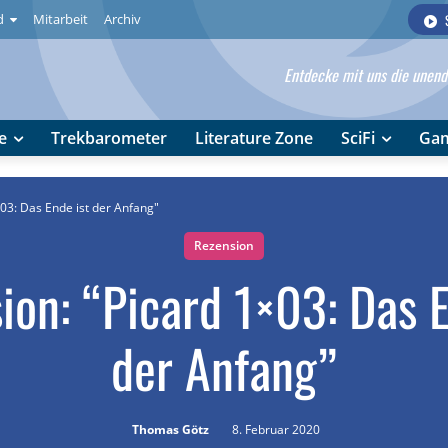
d
Mitarbeit
Archiv
Entdecke mit uns die unendl
e
Trekbarometer
Literature Zone
SciFi
Ga
x03: Das Ende ist der Anfang"
Rezension
ion: “Picard 1×03: Das E
der Anfang”
Thomas Götz
8. Februar 2020