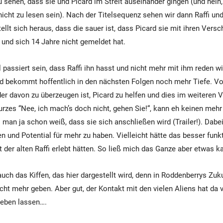
zu sehen, dass sie und Picard im Streit auseinander gingen (und nei
nicht zu lesen sein). Nach der Titelsequenz sehen wir dann Raffi un
ellt sich heraus, dass die sauer ist, dass Picard sie mit ihren Ver
 und sich 14 Jahre nicht gemeldet hat.
 passiert sein, dass Raffi ihn hasst und nicht mehr mit ihm reden wi
nd bekommt hoffentlich in den nächsten Folgen noch mehr Tiefe. Vor
der davon zu überzeugen ist, Picard zu helfen und dies im weiteren V
 kurzes “Nee, ich mach’s doch nicht, gehen Sie!“, kann eh keinen meh
l man ja schon weiß, dass sie sich anschließen wird (Trailer!). Dabe
n und Potential für mehr zu haben. Vielleicht hätte das besser funkt
der alten Raffi erlebt hätten. So ließ mich das Ganze aber etwas ka
ch das Kiffen, das hier dargestellt wird, denn in Roddenberrys Zuku
cht mehr geben. Aber gut, der Kontakt mit den vielen Aliens hat da vi
leben lassen….