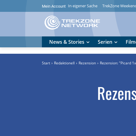
In eigener Sache
TrekZone Weeken
Mein Account
News & Stories
Serien
Film
Start
Redaktionell
Rezension
Rezension: "Picard 1
Rezens