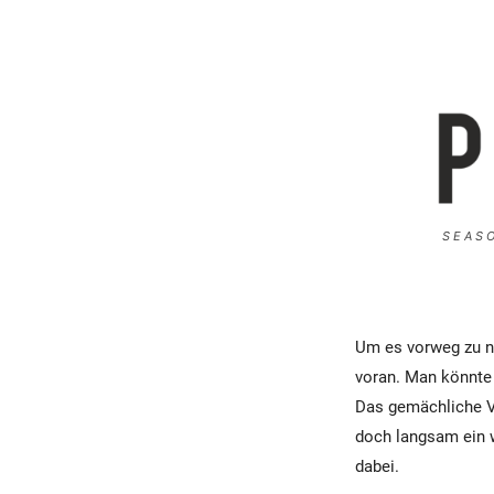
S E A S O
Um es vorweg zu n
voran. Man könnte 
Das gemächliche Vo
doch langsam ein w
dabei.