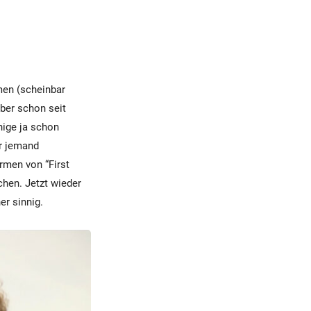
men (scheinbar
aber schon seit
inige ja schon
r jemand
rmen von “First
chen. Jetzt wieder
er sinnig.