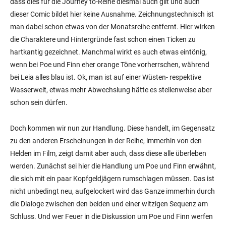
dass dies für die Journey to-Reihe diesmal auch gilt und auch
dieser Comic bildet hier keine Ausnahme. Zeichnungstechnisch ist
man dabei schon etwas von der Monatsreihe entfernt. Hier wirken
die Charaktere und Hintergründe fast schon einen Ticken zu
hartkantig gezeichnet. Manchmal wirkt es auch etwas eintönig,
wenn bei Poe und Finn eher orange Töne vorherrschen, während
bei Leia alles blau ist. Ok, man ist auf einer Wüsten- respektive
Wasserwelt, etwas mehr Abwechslung hätte es stellenweise aber
schon sein dürfen.
Doch kommen wir nun zur Handlung. Diese handelt, im Gegensatz
zu den anderen Erscheinungen in der Reihe, immerhin von den
Helden im Film, zeigt damit aber auch, dass diese alle überleben
werden. Zunächst sei hier die Handlung um Poe und Finn erwähnt,
die sich mit ein paar Kopfgeldjägern rumschlagen müssen. Das ist
nicht unbedingt neu, aufgelockert wird das Ganze immerhin durch
die Dialoge zwischen den beiden und einer witzigen Sequenz am
Schluss. Und wer Feuer in die Diskussion um Poe und Finn werfen