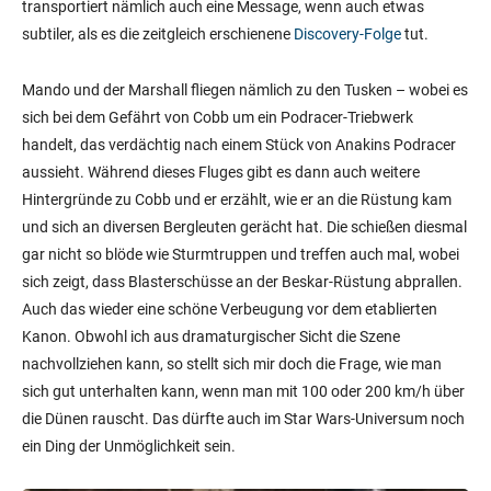
transportiert nämlich auch eine Message, wenn auch etwas
subtiler, als es die zeitgleich erschienene
Discovery-Folge
tut.
Mando und der Marshall fliegen nämlich zu den Tusken – wobei es
sich bei dem Gefährt von Cobb um ein Podracer-Triebwerk
handelt, das verdächtig nach einem Stück von Anakins Podracer
aussieht. Während dieses Fluges gibt es dann auch weitere
Hintergründe zu Cobb und er erzählt, wie er an die Rüstung kam
und sich an diversen Bergleuten gerächt hat. Die schießen diesmal
gar nicht so blöde wie Sturmtruppen und treffen auch mal, wobei
sich zeigt, dass Blasterschüsse an der Beskar-Rüstung abprallen.
Auch das wieder eine schöne Verbeugung vor dem etablierten
Kanon. Obwohl ich aus dramaturgischer Sicht die Szene
nachvollziehen kann, so stellt sich mir doch die Frage, wie man
sich gut unterhalten kann, wenn man mit 100 oder 200 km/h über
die Dünen rauscht. Das dürfte auch im Star Wars-Universum noch
ein Ding der Unmöglichkeit sein.