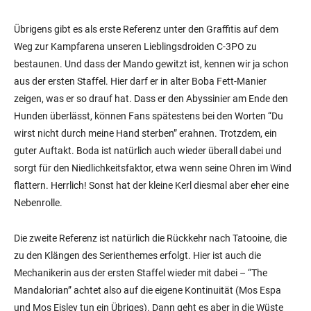
Übrigens gibt es als erste Referenz unter den Graffitis auf dem
Weg zur Kampfarena unseren Lieblingsdroiden C-3PO zu
bestaunen. Und dass der Mando gewitzt ist, kennen wir ja schon
aus der ersten Staffel. Hier darf er in alter Boba Fett-Manier
zeigen, was er so drauf hat. Dass er den Abyssinier am Ende den
Hunden überlässt, können Fans spätestens bei den Worten “Du
wirst nicht durch meine Hand sterben” erahnen. Trotzdem, ein
guter Auftakt. Boda ist natürlich auch wieder überall dabei und
sorgt für den Niedlichkeitsfaktor, etwa wenn seine Ohren im Wind
flattern. Herrlich! Sonst hat der kleine Kerl diesmal aber eher eine
Nebenrolle.
Die zweite Referenz ist natürlich die Rückkehr nach Tatooine, die
zu den Klängen des Serienthemes erfolgt. Hier ist auch die
Mechanikerin aus der ersten Staffel wieder mit dabei – “The
Mandalorian” achtet also auf die eigene Kontinuität (Mos Espa
und Mos Eisley tun ein Übriges). Dann geht es aber in die Wüste