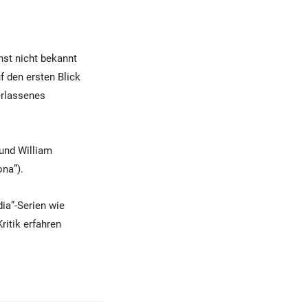
nst nicht bekannt
 den ersten Blick
verlassenes
und William
na”).
dia”-Serien wie
ritik erfahren