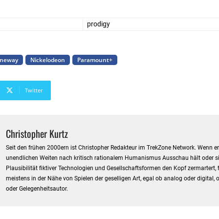
prodigy
aneway
Nickelodeon
Paramount+
Twitter
Christopher Kurtz
Seit den frühen 2000ern ist Christopher Redakteur im TrekZone Network. Wenn er 
unendlichen Weiten nach kritisch rationalem Humanismus Ausschau hält oder si
Plausibilität fiktiver Technologien und Gesellschaftsformen den Kopf zermartert,
meistens in der Nähe von Spielen der geselligen Art, egal ob analog oder digital, o
oder Gelegenheitsautor.