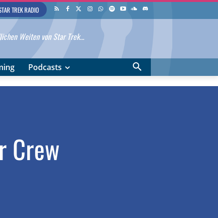
STAR TREK RADIO
ichen Weiten von Star Trek...
ming
Podcasts
er Crew