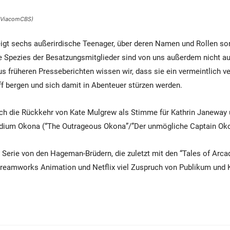
d: ViacomCBS)
igt sechs außerirdische Teenager, über deren Namen und Rollen so
 Spezies der Besatzungsmitglieder sind von uns außerdem nicht auf
Aus früheren Presseberichten wissen wir, dass sie ein vermeintlich 
ff bergen und sich damit in Abenteuer stürzen werden.
ch die Rückkehr von Kate Mulgrew als Stimme für Kathrin Janeway 
dium Okona (“The Outrageous Okona”/”Der unmögliche Captain Oko
e Serie von den Hageman-Brüdern, die zuletzt mit den “Tales of Arca
 Dreamworks Animation und Netflix viel Zuspruch von Publikum und K