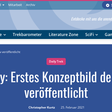
d
Mitarbeit
Archiv
Entdecke mit uns die unendl
e
Trekbarometer
Literature Zone
SciFi
Ga
 veröffentlicht
Daily Trek
y: Erstes Konzeptbild d
veröffentlicht
Christopher Kurtz
25. Februar 2021