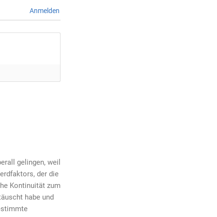
Anmelden
erall gelingen, weil
rdfaktors, der die
che Kontinuität zum
etäuscht habe und
bestimmte