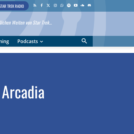
STAR TREK RADIO
ichen Weiten von Star Trek...
ming
Podcasts
 Arcadia