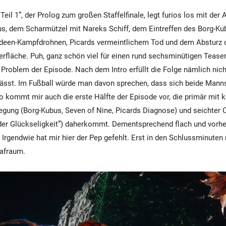
 Teil 1”, der Prolog zum großen Staffelfinale, legt furios los mit der 
us, dem Scharmützel mit Nareks Schiff, dem Eintreffen des Borg-Ku
ideen-Kampfdrohnen, Picards vermeintlichem Tod und dem Absturz d
erfläche. Puh, ganz schön viel für einen rund sechsminütigen Teaser!
s Problem der Episode. Nach dem Intro erfüllt die Folge nämlich nic
lässt. Im Fußball würde man davon sprechen, dass sich beide Mann
o kommt mir auch die erste Hälfte der Episode vor, die primär mit k
egung (Borg-Kubus, Seven of Nine, Picards Diagnose) und seichter 
 der Glückseligkeit”) daherkommt. Dementsprechend flach und vorh
. Irgendwie hat mir hier der Pep gefehlt. Erst in den Schlussminuten
rafraum.