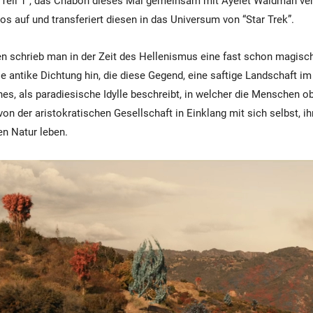
, Teil 1”, das Chabon dieses Mal gemeinsam mit Ayelet Waldman verf
os auf und transferiert diesen in das Universum von “Star Trek”.
n schrieb man in der Zeit des Hellenismus eine fast schon magisch
die antike Dichtung hin, die diese Gegend, eine saftige Landschaft i
es, als paradiesische Idylle beschreibt, in welcher die Menschen ob
on der aristokratischen Gesellschaft in Einklang mit sich selbst, 
n Natur leben.