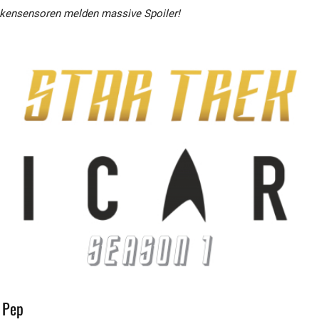
ckensensoren melden massive Spoiler!
 Pep