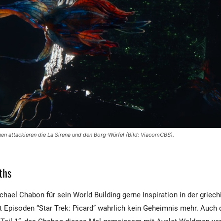
 attackieren die La Sirena und den Borg-Würfel (Bild: ViacomCBS).
ths
hael Chabon für sein World Building gerne Inspiration in der griec
ht Episoden “Star Trek: Picard” wahrlich kein Geheimnis mehr. Auch