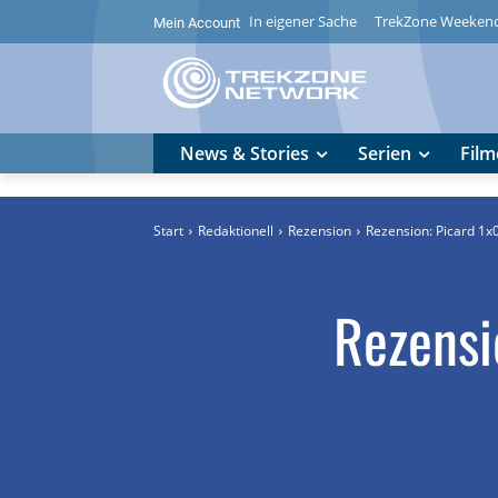
In eigener Sache
TrekZone Weeken
Mein Account
News & Stories
Serien
Film
Start
Redaktionell
Rezension
Rezension: Picard 1x09
Rezensi