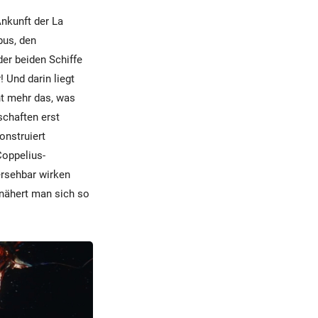
Ankunft der La
bus, den
er beiden Schiffe
 Und darin liegt
ht mehr das, was
schaften erst
onstruiert
Coppelius-
ersehbar wirken
 nähert man sich so