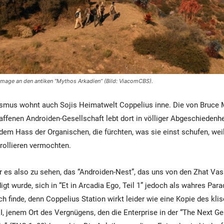
mage an den antiken “Mythos Arkadien” (Bild: ViacomCBS).
ismus wohnt auch Sojis Heimatwelt Coppelius inne. Die von Bruce
ffenen Androiden-Gesellschaft lebt dort in völliger Abgeschiedenhe
m Hass der Organischen, die fürchten, was sie einst schufen, weil
trollieren vermochten.
es also zu sehen, das “Androiden-Nest”, das uns von den Zhat Vas
gt wurde, sich in “Et in Arcadia Ego, Teil 1” jedoch als wahres Para
ch finde, denn Coppelius Station wirkt leider wie eine Kopie des kli
II, jenem Ort des Vergnügens, den die Enterprise in der “The Next G