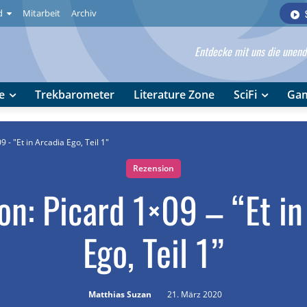
d
Mitarbeit
Archiv
Entdecke mit uns die unendl
e
Trekbarometer
Literature Zone
SciFi
Ga
 - "Et in Arcadia Ego, Teil 1"
Rezension
on: Picard 1×09 – “Et in
Ego, Teil 1”
Matthias Suzan
21. März 2020