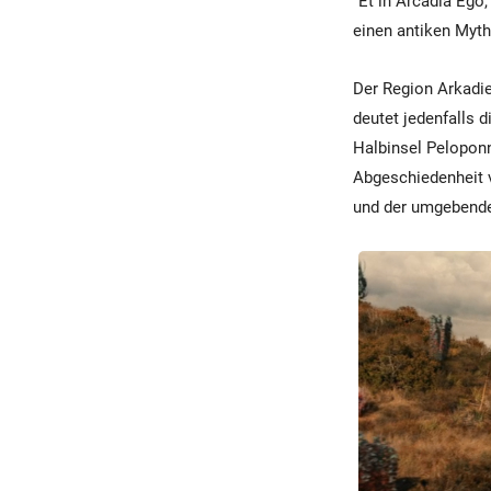
“Et in Arcadia Ego
einen antiken Myth
Der Region Arkadie
deutet jedenfalls 
Halbinsel Peloponn
Abgeschiedenheit v
und der umgebende