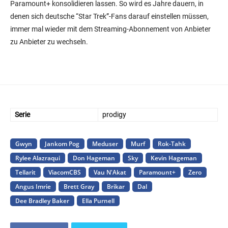
Paramount+ konsolidieren lassen. So wird es Jahre dauern, in
denen sich deutsche “Star Trek”-Fans darauf einstellen müssen,
immer mal wieder mit dem Streaming-Abonnement von Anbieter
zu Anbieter zu wechseln.
Serie
prodigy
Gwyn
Jankom Pog
Meduser
Murf
Rok-Tahk
Rylee Alazraqui
Don Hageman
Sky
Kevin Hageman
Tellarit
ViacomCBS
Vau N'Akat
Paramount+
Zero
Angus Imrie
Brett Gray
Brikar
Dal
Dee Bradley Baker
Ella Purnell