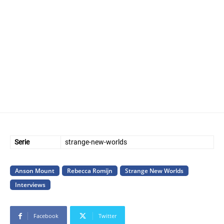
Serie
strange-new-worlds
Anson Mount
Rebecca Romijn
Strange New Worlds
Interviews
Facebook
Twitter