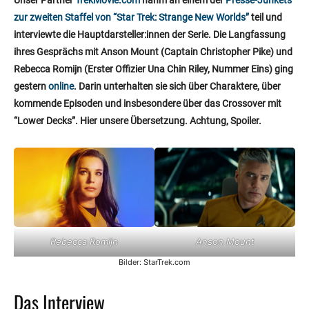
Unser Partner
TrekMovie.com
nahm an einem der
Presse-Junkets
zur zweiten Staffel von “Star Trek: Strange New Worlds”
teil und
interviewte die Hauptdarsteller:innen der Serie. Die Langfassung
ihres Gesprächs mit Anson Mount (Captain Christopher Pike) und
Rebecca Romijn (Erster Offizier Una Chin Riley, Nummer Eins) ging
gestern
online
. Darin unterhalten sie sich über Charaktere, über
kommende Episoden und insbesondere über das Crossover mit
“Lower Decks”. Hier unsere Übersetzung. Achtung, Spoiler.
Anson Mount
Rebecca Romijn
Bilder: StarTrek.com
Das Interview