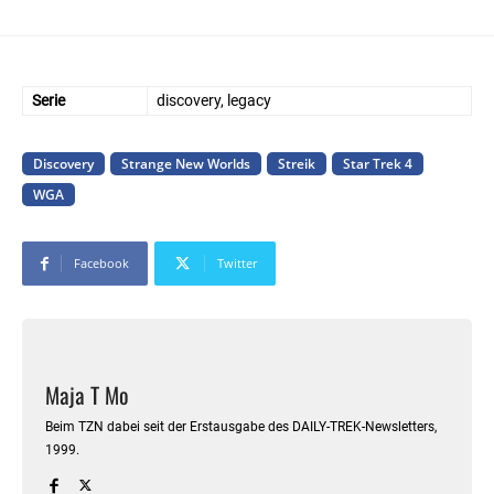
Serie
discovery, legacy
Discovery
Strange New Worlds
Streik
Star Trek 4
WGA
Facebook
Twitter
Maja T Mo
Beim TZN dabei seit der Erstausgabe des DAILY-TREK-Newsletters,
1999.