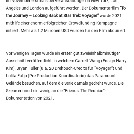
im November erstmals bei Veranstaltungen in New York, Los
Angeles und London aufgeführt werden. Der Dokumentarfilm
“To
the Journey – Looking Back at Star Trek: Voyager”
wurde 2021
mithilfe einer enorm erfolgreichen Crowdfunding-Kampagne
initiiert. Mehr als 1,2 Millionen USD wurden für den Film akquiriert.
Vor wenigen Tagen wurde ein erster, gut zweieinhalbminütiger
Ausschnitt veröffentlicht, in welchem Garrett Wang (Ensign Harry
Kim), Bryan Fuller (u.a. 20 Drehbuch-Credits für “Voyager”) und
Lolita Fatjo (Pre-Production-Koordinatorin) das Paramount-
Gelände besuchen, auf dem die Serie damals gedreht wurde. Die
Szene erinnert ein wenig an die “Friends: The Reunion”-
Dokumentation von 2021.