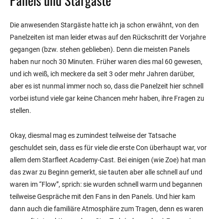
Panels und Stargäste
Die anwesenden Stargäste hatte ich ja schon erwähnt, von den
Panelzeiten ist man leider etwas auf den Rückschritt der Vorjahre
gegangen (bzw. stehen geblieben). Denn die meisten Panels
haben nur noch 30 Minuten. Früher waren dies mal 60 gewesen,
und ich weiß, ich meckere da seit 3 oder mehr Jahren darüber,
aber es ist nunmal immer noch so, dass die Panelzeit hier schnell
vorbei istund viele gar keine Chancen mehr haben, ihre Fragen zu
stellen.
Okay, diesmal mag es zumindest teilweise der Tatsache
geschuldet sein, dass es für viele die erste Con überhaupt war, vor
allem dem Starfleet Academy-Cast. Bei einigen (wie Zoe) hat man
das zwar zu Beginn gemerkt, sie tauten aber alle schnell auf und
waren im “Flow”, sprich: sie wurden schnell warm und begannen
teilweise Gespräche mit den Fans in den Panels. Und hier kam
dann auch die familiäre Atmosphäre zum Tragen, denn es waren