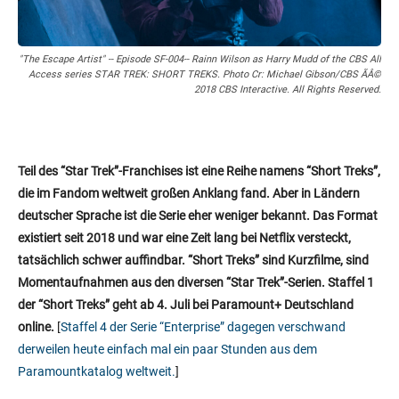
"The Escape Artist" -- Episode SF-004-- Rainn Wilson as Harry Mudd of the CBS All
Access series STAR TREK: SHORT TREKS. Photo Cr: Michael Gibson/CBS ÃÂ©
2018 CBS Interactive. All Rights Reserved.
Teil des “Star Trek”-Franchises ist eine Reihe namens “Short Treks”,
die im Fandom weltweit großen Anklang fand. Aber in Ländern
deutscher Sprache ist die Serie eher weniger bekannt. Das Format
existiert seit 2018 und war eine Zeit lang bei Netflix versteckt,
tatsächlich schwer auffindbar. “Short Treks” sind Kurzfilme, sind
Momentaufnahmen aus den diversen “Star Trek”-Serien. Staffel 1
der “Short Treks” geht ab 4. Juli bei Paramount+ Deutschland
online.
[
Staffel 4 der Serie “Enterprise” dagegen verschwand
derweilen heute einfach mal ein paar Stunden aus dem
Paramountkatalog weltweit.
]