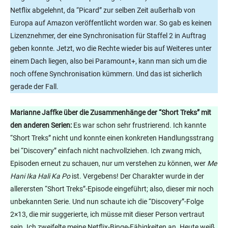
Netflix abgelehnt, da “Picard” zur selben Zeit außerhalb von
Europa auf Amazon veröffentlicht worden war. So gab es keinen
Lizenznehmer, der eine Synchronisation für Staffel 2 in Auftrag
geben konnte. Jetzt, wo die Rechte wieder bis auf Weiteres unter
einem Dach liegen, also bei Paramount+, kann man sich um die
noch offene Synchronisation kümmern. Und das ist sicherlich
gerade der Fall.
Marianne Jaffke über die Zusammenhänge der “Short Treks” mit
den anderen Serien:
Es war schon sehr frustrierend. Ich kannte
“Short Treks” nicht und konnte einen konkreten Handlungsstrang
bei “Discovery” einfach nicht nachvollziehen. Ich zwang mich,
Episoden erneut zu schauen, nur um verstehen zu können, wer
Me
Hani Ika Hali Ka Po
ist. Vergebens! Der Charakter wurde in der
allerersten “Short Treks”-Episode eingeführt; also, dieser mir noch
unbekannten Serie. Und nun schaute ich die “Discovery”-Folge
2×13, die mir suggerierte, ich müsse mit dieser Person vertraut
sein. Ich zweifelte meine Netflix-Binge-Fähigkeiten an. Heute weiß