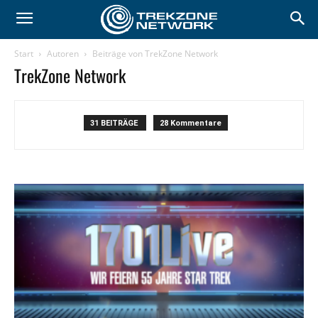
Start
Autoren
Beiträge von TrekZone Network
TrekZone Network
31 BEITRÄGE
28 Kommentare