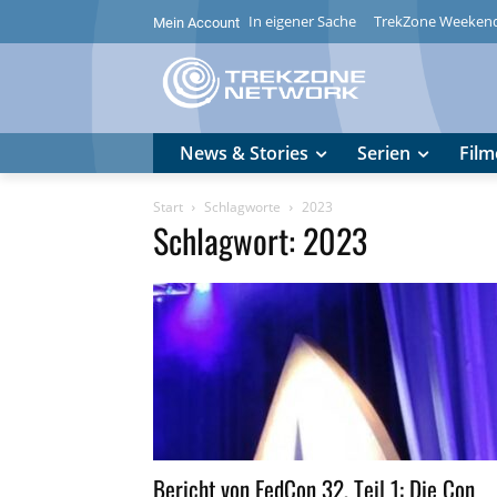
In eigener Sache
TrekZone Weeken
Mein Account
News & Stories
Serien
Film
Start
Schlagworte
2023
Schlagwort: 2023
Bericht von FedCon 32, Teil 1: Die Con