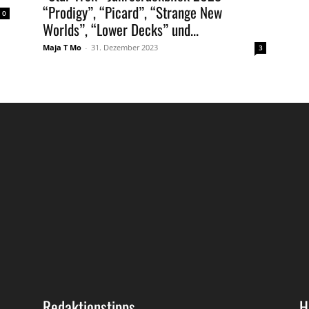
“Prodigy”, “Picard”, “Strange New
0
Worlds”, “Lower Decks” und...
Maja T Mo
-
31. Dezember 2023
3
Redaktionstipps
H