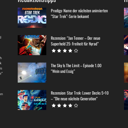
Prodigy: Name der nächsten animierten
“Star Trek”-Serie bekannt
d
Rezension: “Jan Tenner – Der neue
Superheld 25: Freiheit für Nyrad”
th
k
The Sky Is The Limit – Episode 1.00
is
“Wein und Essig”
e”
Rezension: Star Trek: Lower Decks 5×10
nn
– “Die neue nächste Generation”