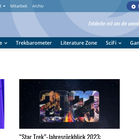
d
Mitarbeit
Archiv
Entdecke mit uns die unendl
e
Trekbarometer
Literature Zone
SciFi
Ga
“Star Trek”-Jahresrückblick 2023: