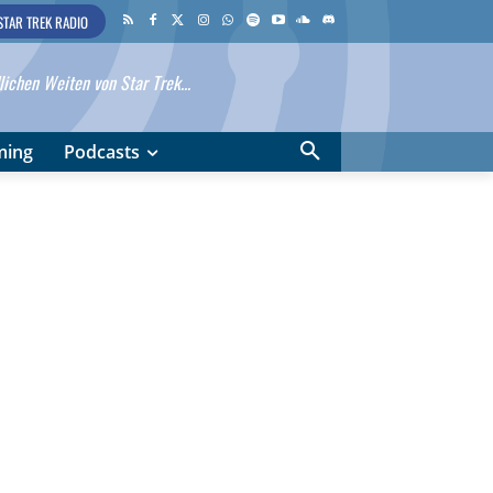
STAR TREK RADIO
ichen Weiten von Star Trek...
ming
Podcasts