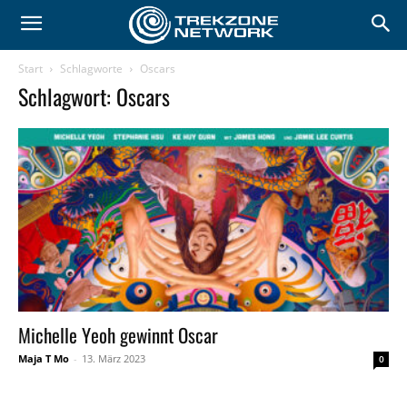
Start
Schlagworte
Oscars
Schlagwort: Oscars
Michelle Yeoh gewinnt Oscar
Maja T Mo
-
13. März 2023
0