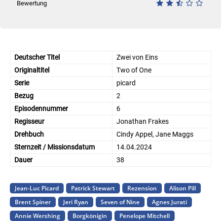
Bewertung
Deutscher Titel
Zwei von Eins
Originaltitel
Two of One
Serie
picard
Bezug
2
Episodennummer
6
Regisseur
Jonathan Frakes
Drehbuch
Cindy Appel, Jane Maggs
Sternzeit / Missionsdatum
14.04.2024
Dauer
38
Jean-Luc Picard
Patrick Stewart
Rezension
Alison Pill
Brent Spiner
Jeri Ryan
Seven of Nine
Agnes Jurati
Annie Wershing
Borgkönigin
Penelope Mitchell