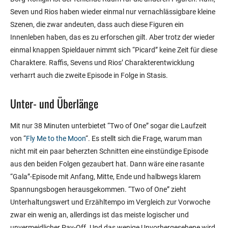
Seven und Rios haben wieder einmal nur vernachlässigbare kleine
Szenen, die zwar andeuten, dass auch diese Figuren ein
Innenleben haben, das es zu erforschen gilt. Aber trotz der wieder
einmal knappen Spieldauer nimmt sich “Picard” keine Zeit für diese
Charaktere. Raffis, Sevens und Rios’ Charakterentwicklung
verharrt auch die zweite Episode in Folge in Stasis.
Unter- und Überlänge
Mit nur 38 Minuten unterbietet “Two of One” sogar die Laufzeit
von “
Fly Me to the Moon
“. Es stellt sich die Frage, warum man
nicht mit ein paar beherzten Schnitten eine einstündige Episode
aus den beiden Folgen gezaubert hat. Dann wäre eine rasante
“Gala”-Episode mit Anfang, Mitte, Ende und halbwegs klarem
Spannungsbogen herausgekommen. “Two of One” zieht
Unterhaltungswert und Erzähltempo im Vergleich zur Vorwoche
zwar ein wenig an, allerdings ist das meiste logischer und
unvermeidlicher Pay-Off. Und das wenige Unvorhergesehene wird