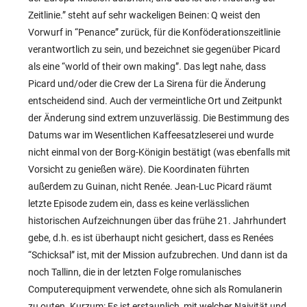
Zeitlinie.” steht auf sehr wackeligen Beinen: Q weist den
Vorwurf in “Penance” zurück, für die Konföderationszeitlinie
verantwortlich zu sein, und bezeichnet sie gegenüber Picard
als eine “world of their own making”. Das legt nahe, dass
Picard und/oder die Crew der La Sirena für die Änderung
entscheidend sind. Auch der vermeintliche Ort und Zeitpunkt
der Änderung sind extrem unzuverlässig. Die Bestimmung des
Datums war im Wesentlichen Kaffeesatzleserei und wurde
nicht einmal von der Borg-Königin bestätigt (was ebenfalls mit
Vorsicht zu genießen wäre). Die Koordinaten führten
außerdem zu Guinan, nicht Renée. Jean-Luc Picard räumt
letzte Episode zudem ein, dass es keine verlässlichen
historischen Aufzeichnungen über das frühe 21. Jahrhundert
gebe, d.h. es ist überhaupt nicht gesichert, dass es Renées
“Schicksal” ist, mit der Mission aufzubrechen. Und dann ist da
noch Tallinn, die in der letzten Folge romulanisches
Computerequipment verwendete, ohne sich als Romulanerin
zu outen. Kurzum: Es ist erstaunlich, mit welcher Naivität und