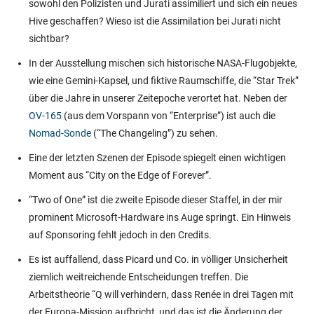
sowohl den Polizisten und Jurati assimiliert und sich ein neues
Hive geschaffen? Wieso ist die Assimilation bei Jurati nicht
sichtbar?
In der Ausstellung mischen sich historische NASA-Flugobjekte,
wie eine Gemini-Kapsel, und fiktive Raumschiffe, die “Star Trek”
über die Jahre in unserer Zeitepoche verortet hat. Neben der
OV-165
(aus dem Vorspann von “Enterprise”) ist auch die
Nomad-Sonde
(“The Changeling”) zu sehen.
Eine der letzten Szenen der Episode spiegelt einen wichtigen
Moment aus “City on the Edge of Forever”.
“Two of One” ist die zweite Episode dieser Staffel, in der mir
prominent Microsoft-Hardware ins Auge springt. Ein Hinweis
auf Sponsoring fehlt jedoch in den Credits.
Es ist auffallend, dass Picard und Co. in völliger Unsicherheit
ziemlich weitreichende Entscheidungen treffen. Die
Arbeitstheorie “Q will verhindern, dass Renée in drei Tagen mit
der Europa-Mission aufbricht, und das ist die Änderung der