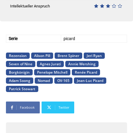
Intellektueller Anspruch
Serie
picard
Rezension
Alison Pill
Brent Spiner
Jeri Ryan
Seven of Nine
Agnes Jurati
Annie Wershing
Borgkönigin
Penelope Mitchell
Renée Picard
Adam Soong
Nomad
OV-165
Jean-Luc Picard
Patrick Stewart
Facebook
Twitter