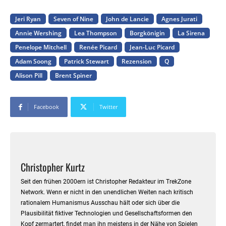
Jeri Ryan
Seven of Nine
John de Lancie
Agnes Jurati
Annie Wershing
Lea Thompson
Borgkönigin
La Sirena
Penelope Mitchell
Renée Picard
Jean-Luc Picard
Adam Soong
Patrick Stewart
Rezension
Q
Alison Pill
Brent Spiner
Facebook
Twitter
Christopher Kurtz
Seit den frühen 2000ern ist Christopher Redakteur im TrekZone
Network. Wenn er nicht in den unendlichen Weiten nach kritisch
rationalem Humanismus Ausschau hält oder sich über die
Plausibilität fiktiver Technologien und Gesellschaftsformen den
Kopf zermartert, findet man ihn meistens in der Nähe von Spielen