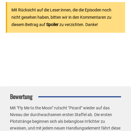
Mit Rücksicht auf die Leser:innen, die die Episoden noch
nicht gesehen haben, bitten wir in den Kommentaren zu
diesem Beitrag auf
Spoiler
zu verzichten. Danke!
Oops!
Diese Umfrage wurde beendet.
Bewertung
Mit "Fly Me to the Moon" rutscht "Picard" wieder auf das
Niveau der durchwachsenen ersten Staffel ab. Die ersten
Plotstränge beginnen sich als belanglose Irrlichter zu
erweisen, und mit jedem neuen Handlungselement fährt diese