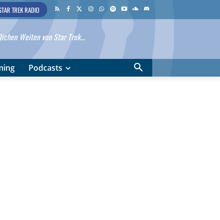
STAR TREK RADIO
ichen Weiten von Star Trek...
ming
Podcasts