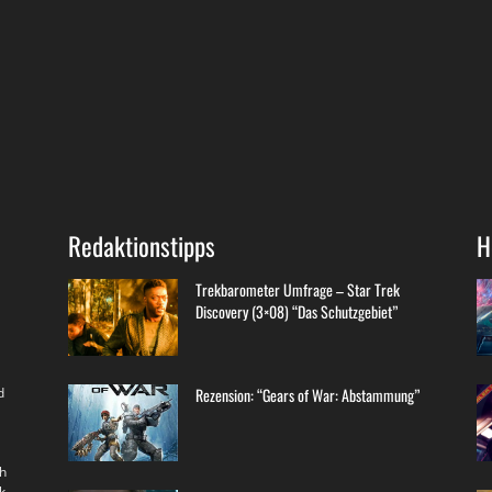
Redaktionstipps
H
Trekbarometer Umfrage – Star Trek
Discovery (3×08) “Das Schutzgebiet”
d
Rezension: “Gears of War: Abstammung”
th
k