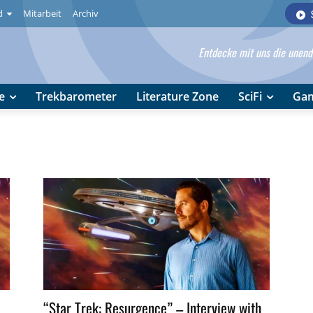
d
Mitarbeit
Archiv
Entdecke mit uns die unendl
e
Trekbarometer
Literature Zone
SciFi
Ga
“Star Trek: Resurgence” – Interview with