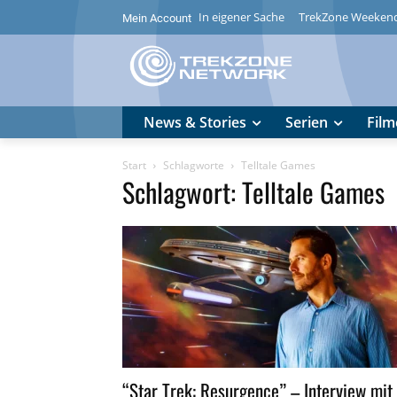
In eigener Sache
TrekZone Weeken
Mein Account
News & Stories
Serien
Film
Start
Schlagworte
Telltale Games
Schlagwort: Telltale Games
“Star Trek: Resurgence” – Interview mit