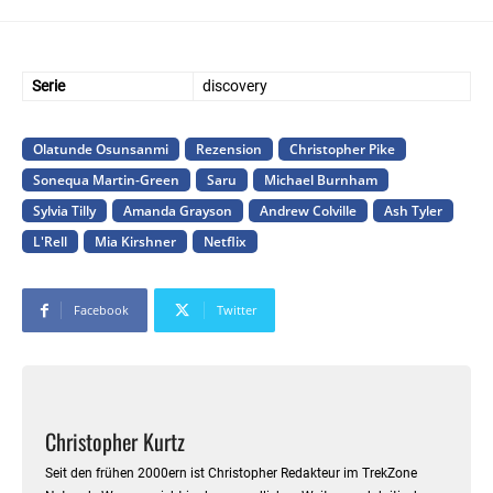
Serie
discovery
Olatunde Osunsanmi
Rezension
Christopher Pike
Sonequa Martin-Green
Saru
Michael Burnham
Sylvia Tilly
Amanda Grayson
Andrew Colville
Ash Tyler
L'Rell
Mia Kirshner
Netflix
Facebook
Twitter
Christopher Kurtz
Seit den frühen 2000ern ist Christopher Redakteur im TrekZone