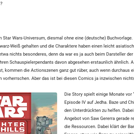
n?
 Star Wars-Universum, diesmal ohne eine (deutsche) Buchvorlage. 
hwarz-Weiß gehalten und die Charaktere haben einen leicht asiatisc
 etwa nichts besonderes, denn da war es ja auch beim Darsteller der 
ihren Schauspielerpendants davon abgesehen erstaunlich ähnlich. 
st, kommen die Actionszenen ganz gut rüber, auch wenn durchaus e
en vorherrschen. Aber das ist bei diesen Comics ja inzwischen nich
Die Story spielt einige Monate vor
Episode IV auf Jedha. Baze und Chi
den Unterdrückten zu helfen. Dabe
Angebot von Saw Gererra gerade re
die Ressourcen. Dabei klärt der Ba