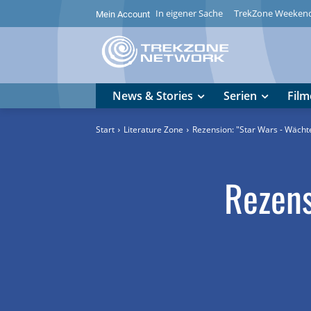
In eigener Sache
TrekZone Weeken
Mein Account
News & Stories
Serien
Film
Start
Literature Zone
Rezension: "Star Wars - Wächte
Rezens