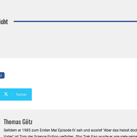
icht
i
Twitter
Thomas Götz
Seitdem er 1985 zum Ersten Mal Episode IV sah und ausrief "Aber das heisst doch
Vater" ist Tom der Science Fiction verfallen. Star Trek Fan wurde er, wie viele sein