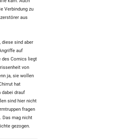
affe kam. Auch
ie Verbindung zu
zerstörer aus
, diese sind aber
Angriffe auf
e des Comics liegt
rrissenheit von
nn ja, sie wollen
Chirrut hat
 dabei drauf
en sind hier nicht
urmtruppen fragen
n. Das mag nicht
hichte gezogen.