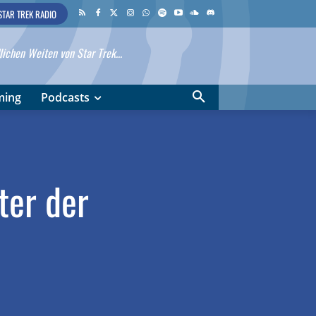
STAR TREK RADIO
ichen Weiten von Star Trek...
ming
Podcasts
ter der