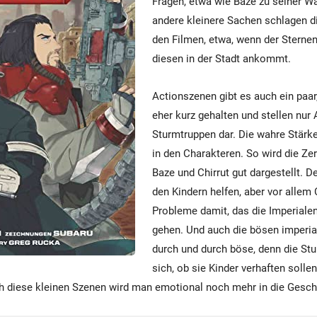
Fragen, etwa wie Baze zu seiner W
andere kleinere Sachen schlagen d
den Filmen, etwa, wenn der Sternen
diesen in der Stadt ankommt.
Actionszenen gibt es auch ein paar
eher kurz gehalten und stellen nur 
Sturmtruppen dar. Die wahre Stärk
in den Charakteren. So wird die Ze
Baze und Chirrut gut dargestellt. De
den Kindern helfen, aber vor allem 
Probleme damit, das die Imperialen
gehen. Und auch die bösen imperial
durch und durch böse, denn die St
sich, ob sie Kinder verhaften solle
rch diese kleinen Szenen wird man emotional noch mehr in die Gesc