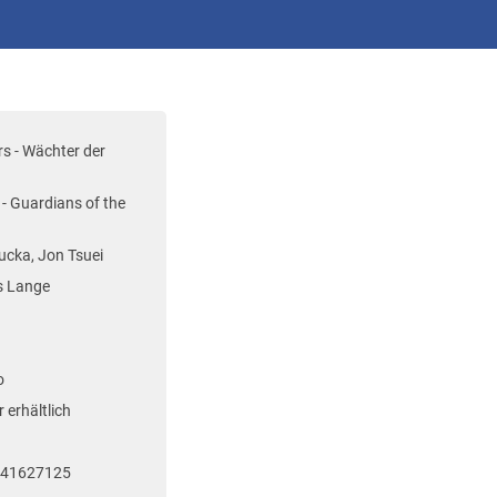
rs - Wächter der
 - Guardians of the
ucka, Jon Tsuei
s Lange
o
 erhältlich
741627125