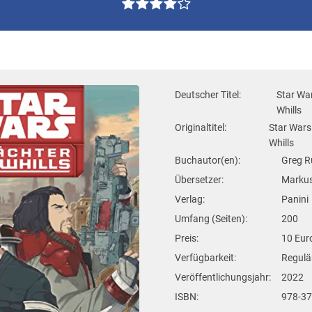
Deutscher Titel:
Star Wa
Whills
Originaltitel:
Star Wars
Whills
Buchautor(en):
Greg R
Übersetzer:
Marku
Verlag:
Panini
Umfang (Seiten):
200
Preis:
10 Eur
Verfügbarkeit:
Regulär
Veröffentlichungsjahr:
2022
ISBN:
978-3