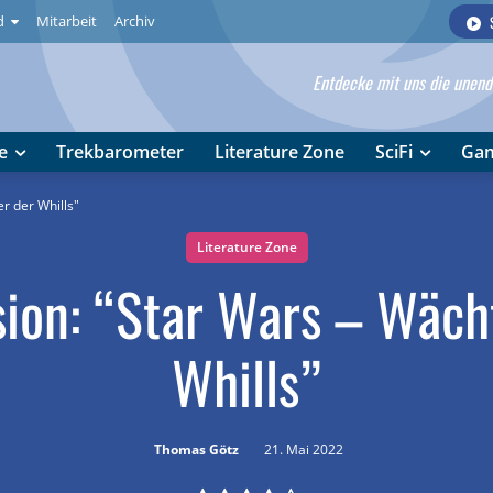
d
Mitarbeit
Archiv
Entdecke mit uns die unendl
e
Trekbarometer
Literature Zone
SciFi
Ga
r der Whills"
Literature Zone
ion: “Star Wars – Wäch
Whills”
Thomas Götz
21. Mai 2022