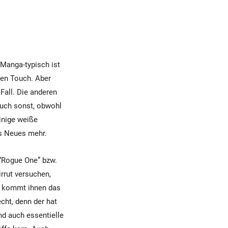
Manga-typisch ist
hen Touch. Aber
Fall. Die anderen
Auch sonst, obwohl
inige weiße
ts Neues mehr.
 “Rogue One” bzw.
rrut versuchen,
i kommt ihnen das
cht, denn der hat
nd auch essentielle