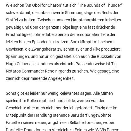
Wie schon “An Obol for Charon” tut sich “The Sounds of Thunder”
schwer damit, die unbeschwerte Stimmungslage des Rests der
Staffel zu halten. Zwischen unseren Hauptcharakteren kriselt es
gewaltig und über der ganzen Folge liegt eine fast drückende
Ernsthaftigkeit, ohne dabei aber an der emotionalen Tiefe der
letzten beiden Episoden zu kratzen. Saru kämpft mit seinem
Gewissen, die Zwangsheirat zwischen Tyler und Pike produziert
Spannungen, und natürlich gestaltet sich auch die Rückkehr von
Hugh Culber alles anderes als einfach. Passenderweise ist Tig
Notaros Commander Reno nirgends zu sehen. Wie gesagt, eine
ziemlich deprimierende Angelegenheit.
Sonst gibt es leider nur wenig Relevantes sagen. Alle Mimen
spielen ihre Rollen routiniert und solide, werden von der
Geschichte aber auch nicht sonderlich gefordert. Einzig der im
Mittelpunkt der Handlung stehende Saru darf ungewohnte
Facetten seines neuen, angstfreien Selbst erforschen, wobei
Darsteller Doug Jones im Vergleich zu Folgen wie “Si Vis Pacem,