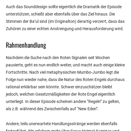
Auch das Sounddesign sollte eigentlich die Dramatik der Episode
unterstützen, schießt aber ebenfalls über das Ziel hinaus. Die
Stimmen der Ba’ul sind (im Originalton) derartig verzerrt, dass das
Zuhören zu einer echten Anstrengung und Herausforderung wird.
Rahmenhandlung
Nachdem die Suche nach den Roten Signalen seit Wochen
pausierte, geht es nun endlich weiter, und macht auch einige kleine
Fortschritte. Nach viel metaphysischen Mumbo-Jumbo legt die
Folge nun wieder nahe, dass die Natur des Roten Engels durchaus
rational erklärbar sein könnte. Schwer einzuschätzen bleibt
jedoch, welchen Gesetzmäßigkeiten der Rote Engel eigentlich
unterliegt. In dieser Episode scheinen andere “Regeln” zu gelten,
als z.B. während des Zwischenfalls auf “New Eden”.
Andere, teils unerwartete Handlungsstränge werden ebenfalls
fortgeführt. Wir erfahren mehr über Sarus Heimat Kaminar und