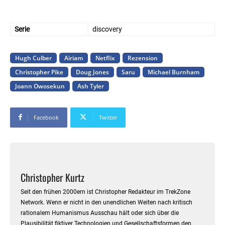
Serie
discovery
Hugh Culber
Airiam
Netflix
Rezension
Christopher Pike
Doug Jones
Saru
Michael Burnham
Joann Owosekun
Ash Tyler
Facebook
Twitter
Christopher Kurtz
Seit den frühen 2000ern ist Christopher Redakteur im TrekZone
Network. Wenn er nicht in den unendlichen Weiten nach kritisch
rationalem Humanismus Ausschau hält oder sich über die
Plausibilität fiktiver Technologien und Gesellschaftsformen den