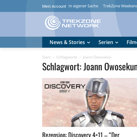
In eigener Sache
TrekZone Weeken
Mein Account
News & Stories
Serien
Film
Start
Schlagworte
Joann Owosekun
Schlagwort: Joann Owoseku
Rezension: Discovery 4×11 – “Der