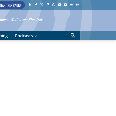
STAR TREK RADIO
ichen Weiten von Star Trek...
ming
Podcasts