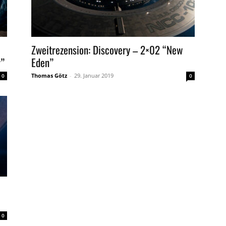
Zweitrezension: Discovery – 2×02 “New
r”
Eden”
Thomas Götz
-
29. Januar 2019
0
0
0