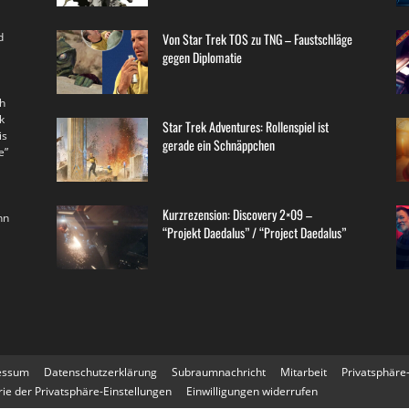
d
Von Star Trek TOS zu TNG – Faustschläge
gegen Diplomatie
th
k
Star Trek Adventures: Rollenspiel ist
is
gerade ein Schnäppchen
e”
Kurzrezension: Discovery 2×09 –
nn
“Projekt Daedalus” / “Project Daedalus”
essum
Datenschutzerklärung
Subraumnachricht
Mitarbeit
Privatsphäre
rie der Privatsphäre-Einstellungen
Einwilligungen widerrufen