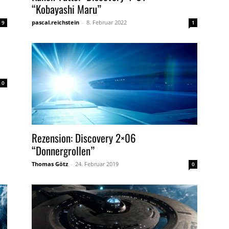
“Kobayashi Maru”
pascal.reichstein
-
8. Februar 2022
9
1
0
Rezension: Discovery 2×06
“Donnergrollen”
Thomas Götz
-
24. Februar 2019
0