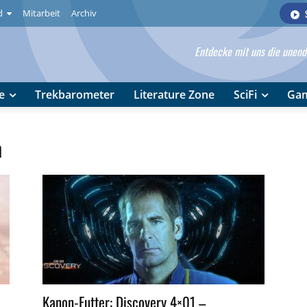
d
Mitarbeit
Archiv
Entdecke mit uns die unendl
e
Trekbarometer
Literature Zone
SciFi
Ga
n
Kanon-Futter: Discovery 4×01 –