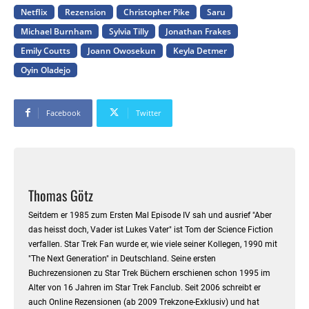
Netflix
Rezension
Christopher Pike
Saru
Michael Burnham
Sylvia Tilly
Jonathan Frakes
Emily Coutts
Joann Owosekun
Keyla Detmer
Oyin Oladejo
Facebook
Twitter
Thomas Götz
Seitdem er 1985 zum Ersten Mal Episode IV sah und ausrief "Aber
das heisst doch, Vader ist Lukes Vater" ist Tom der Science Fiction
verfallen. Star Trek Fan wurde er, wie viele seiner Kollegen, 1990 mit
"The Next Generation" in Deutschland. Seine ersten
Buchrezensionen zu Star Trek Büchern erschienen schon 1995 im
Alter von 16 Jahren im Star Trek Fanclub. Seit 2006 schreibt er
auch Online Rezensionen (ab 2009 Trekzone-Exklusiv) und hat