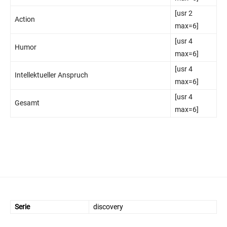
[usr 2
Action
max=6]
[usr 4
Humor
max=6]
[usr 4
Intellektueller Anspruch
max=6]
[usr 4
Gesamt
max=6]
Serie
discovery