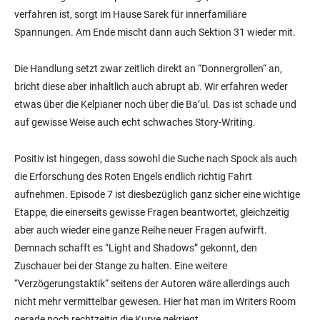
verfahren ist, sorgt im Hause Sarek für innerfamiliäre
Spannungen. Am Ende mischt dann auch Sektion 31 wieder mit.
Die Handlung setzt zwar zeitlich direkt an “Donnergrollen“ an,
bricht diese aber inhaltlich auch abrupt ab. Wir erfahren weder
etwas über die Kelpianer noch über die Ba’ul. Das ist schade und
auf gewisse Weise auch echt schwaches Story-Writing.
Positiv ist hingegen, dass sowohl die Suche nach Spock als auch
die Erforschung des Roten Engels endlich richtig Fahrt
aufnehmen. Episode 7 ist diesbezüglich ganz sicher eine wichtige
Etappe, die einerseits gewisse Fragen beantwortet, gleichzeitig
aber auch wieder eine ganze Reihe neuer Fragen aufwirft.
Demnach schafft es “Light and Shadows” gekonnt, den
Zuschauer bei der Stange zu halten. Eine weitere
“Verzögerungstaktik“ seitens der Autoren wäre allerdings auch
nicht mehr vermittelbar gewesen. Hier hat man im Writers Room
gerade noch rechtzeitig die Kurve gekriegt.