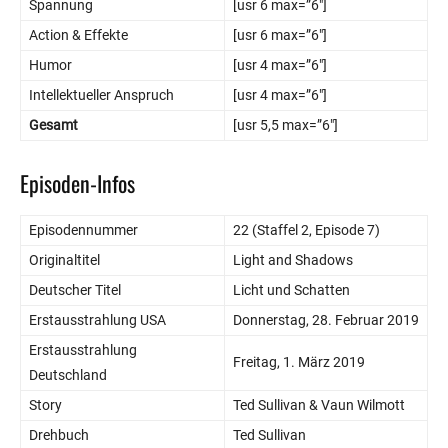
Spannung
[usr 6 max=”6″]
Action & Effekte
[usr 6 max=”6″]
Humor
[usr 4 max=”6″]
Intellektueller Anspruch
[usr 4 max=”6″]
Gesamt
[usr 5,5 max=”6″]
Episoden-Infos
Episodennummer
22 (Staffel 2, Episode 7)
Originaltitel
Light and Shadows
Deutscher Titel
Licht und Schatten
Erstausstrahlung USA
Donnerstag, 28. Februar 2019
Erstausstrahlung
Freitag, 1. März 2019
Deutschland
Story
Ted Sullivan & Vaun Wilmott
Drehbuch
Ted Sullivan