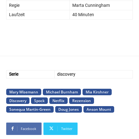
Regie
Marta Cunningham
Laufzeit
40 Minuten
Serie
discovery
Mary Wisemann
Michael Burnham
Mia Kirshner
Discovery
Spock
Netflix
Rezension
Sonequa Martin-Green
Doug Jones
Anson Mount
Facebook
Twitter