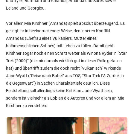
und Tyler, Burnham und Amanda, Amanda und Sarek sowie
Leland und Georgiou.
Vor allem Mia Kirshner (Amanda) spielt absolut überzeugend. Es
gelingt ihr in beeindruckender Weise, den inneren Konflikt
Amandas (Ehefrau eines Vulkaniers, Mutter eines
halbmenschlichen Sohnes) mit Leben zu füllen. Damit geht
Kirshner sogar noch einen Schritt weiter als Winona Ryder in “Star
Trek (2009)“ (die mir damals wirklich gut in dieser Rolle gefallen
hat) und übertrifft zudem die doch recht “vulkanisch“ wirkende
Jane Wyatt (“Reise nach Babel“ aus TOS, “Star Trek IV: Zurück in
die Gegenwart“) in Sachen Charaktertiefe deutlich. Diese
Feststellung soll allerdings keine Kritik an Jane Wyatt sein,
sondern ist vielmehr als Lob an die Autoren und vor allem an Mia
Kirshner zu verstehen.