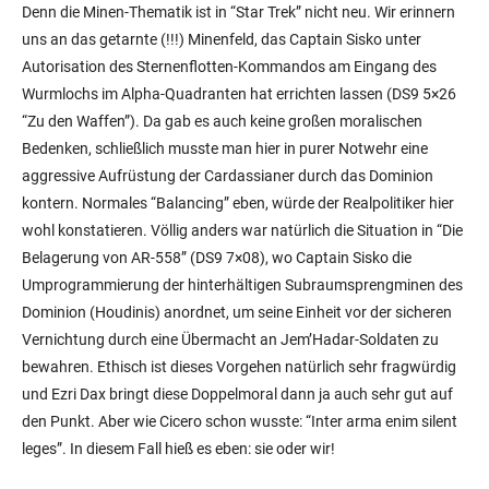
Denn die Minen-Thematik ist in “Star Trek” nicht neu. Wir erinnern
uns an das getarnte (!!!) Minenfeld, das Captain Sisko unter
Autorisation des Sternenflotten-Kommandos am Eingang des
Wurmlochs im Alpha-Quadranten hat errichten lassen (DS9 5×26
“Zu den Waffen”). Da gab es auch keine großen moralischen
Bedenken, schließlich musste man hier in purer Notwehr eine
aggressive Aufrüstung der Cardassianer durch das Dominion
kontern. Normales “Balancing” eben, würde der Realpolitiker hier
wohl konstatieren. Völlig anders war natürlich die Situation in “Die
Belagerung von AR-558” (DS9 7×08), wo Captain Sisko die
Umprogrammierung der hinterhältigen Subraumsprengminen des
Dominion (Houdinis) anordnet, um seine Einheit vor der sicheren
Vernichtung durch eine Übermacht an Jem’Hadar-Soldaten zu
bewahren. Ethisch ist dieses Vorgehen natürlich sehr fragwürdig
und Ezri Dax bringt diese Doppelmoral dann ja auch sehr gut auf
den Punkt. Aber wie Cicero schon wusste: “Inter arma enim silent
leges”. In diesem Fall hieß es eben: sie oder wir!