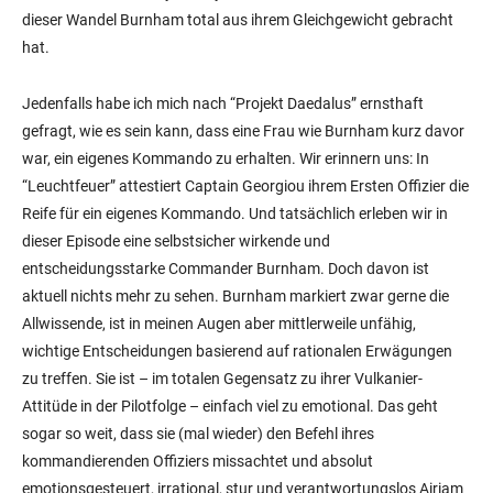
dieser Wandel Burnham total aus ihrem Gleichgewicht gebracht
hat.
Jedenfalls habe ich mich nach “Projekt Daedalus” ernsthaft
gefragt, wie es sein kann, dass eine Frau wie Burnham kurz davor
war, ein eigenes Kommando zu erhalten. Wir erinnern uns: In
“Leuchtfeuer” attestiert Captain Georgiou ihrem Ersten Offizier die
Reife für ein eigenes Kommando. Und tatsächlich erleben wir in
dieser Episode eine selbstsicher wirkende und
entscheidungsstarke Commander Burnham. Doch davon ist
aktuell nichts mehr zu sehen. Burnham markiert zwar gerne die
Allwissende, ist in meinen Augen aber mittlerweile unfähig,
wichtige Entscheidungen basierend auf rationalen Erwägungen
zu treffen. Sie ist – im totalen Gegensatz zu ihrer Vulkanier-
Attitüde in der Pilotfolge – einfach viel zu emotional. Das geht
sogar so weit, dass sie (mal wieder) den Befehl ihres
kommandierenden Offiziers missachtet und absolut
emotionsgesteuert, irrational, stur und verantwortungslos Airiam