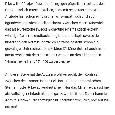
Pike will in “Projekt Daedalus” hingegen päpstlicher sein als der
Papst. Und ich muss gestehen, dass mir seine Moralapostel-
Attitüde hier schon ein bisschen unsympathisch und auch
irgendwie unprofessionell erscheint. Zwischen einem Minenfeld,
das als Pufferzone zwecks Sicherung einer taktisch extrem
wichtige Geheimdienstbasis fungiert, und beispielsweise der
hinterhältigen Verminung zivilen Terrains besteht schon ein
gewaltiger Unterschied. Das Sektion 31-Minenfeld ist auch nicht
ansatzweise mit dem geplanten Genozid an den Klingonen in
“Nimm meine Hand” (1×15) zu vergleichen.
An dieser Stelle hat die Autorin wohl versucht, den Kontrast
zwischen der unmoralischen Sektion 31 und der moralischen
Sternenflotte (Pike) zu verdeutlichen. Nur das Minenfeld passt hier
als Aufhänger einfach nicht so ganz, wie ich finde. Daher kann ich
Admiral Cornwell diesbezüglich nur beipflichten: „Pike, hör’ auf zu
nerven!“