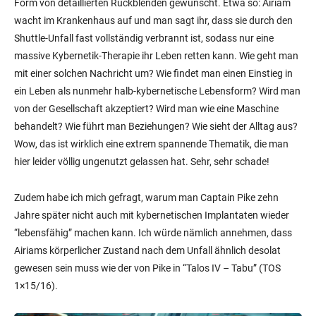
Form von detaillierten Rückblenden gewünscht. Etwa so: Airiam
wacht im Krankenhaus auf und man sagt ihr, dass sie durch den
Shuttle-Unfall fast vollständig verbrannt ist, sodass nur eine
massive Kybernetik-Therapie ihr Leben retten kann. Wie geht man
mit einer solchen Nachricht um? Wie findet man einen Einstieg in
ein Leben als nunmehr halb-kybernetische Lebensform? Wird man
von der Gesellschaft akzeptiert? Wird man wie eine Maschine
behandelt? Wie führt man Beziehungen? Wie sieht der Alltag aus?
Wow, das ist wirklich eine extrem spannende Thematik, die man
hier leider völlig ungenutzt gelassen hat. Sehr, sehr schade!
Zudem habe ich mich gefragt, warum man Captain Pike zehn
Jahre später nicht auch mit kybernetischen Implantaten wieder
“lebensfähig” machen kann. Ich würde nämlich annehmen, dass
Airiams körperlicher Zustand nach dem Unfall ähnlich desolat
gewesen sein muss wie der von Pike in “Talos IV – Tabu” (TOS
1×15/16).