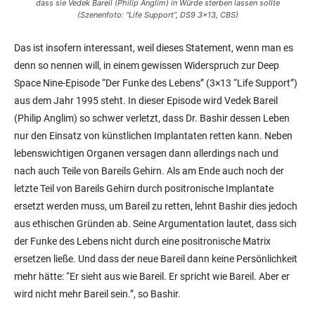
dass sie Vedek Bareil (Philip Anglim) in Würde sterben lassen sollte
(Szenenfoto: “Life Support”, DS9 3×13, CBS)
Das ist insofern interessant, weil dieses Statement, wenn man es
denn so nennen will, in einem gewissen Widerspruch zur Deep
Space Nine-Episode “Der Funke des Lebens” (3×13 “Life Support”)
aus dem Jahr 1995 steht. In dieser Episode wird Vedek Bareil
(Philip Anglim) so schwer verletzt, dass Dr. Bashir dessen Leben
nur den Einsatz von künstlichen Implantaten retten kann. Neben
lebenswichtigen Organen versagen dann allerdings nach und
nach auch Teile von Bareils Gehirn. Als am Ende auch noch der
letzte Teil von Bareils Gehirn durch positronische Implantate
ersetzt werden muss, um Bareil zu retten, lehnt Bashir dies jedoch
aus ethischen Gründen ab. Seine Argumentation lautet, dass sich
der Funke des Lebens nicht durch eine positronische Matrix
ersetzen ließe. Und dass der neue Bareil dann keine Persönlichkeit
mehr hätte: “Er sieht aus wie Bareil. Er spricht wie Bareil. Aber er
wird nicht mehr Bareil sein.”, so Bashir.