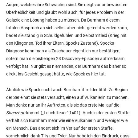
Augen, welches ihre Schwächen sind: Sie neigt zur unbewussten
Überheblichkeit und glaubt wohl auch, für jedes Problem in der
Galaxie eine Lösung haben zu müssen. Da Burnham diesem
fatalen Anspruch an sich selbst aber nicht gerecht werden kann,
badet sie ständig in Schuldgefühlen und Selbstmitleid (Krieg mit
den Klingonen, Tod ihrer Eltern, Spocks Zustand). Spocks
Diagnose kann man als Zuschauer eigentlich nur bestätigen,
sofern man die bisherigen 23 Discovery-Episoden aufmerksam
verfolgt hat. Nur gibt es niemanden, der Burnham das bisher so
direkt ins Gesicht gesagt hätte, wie Spock es hier tut.
Ähnlich wie Spock sucht auch Burnham ihre Identität. Zu Beginn
der Serie hat sie stets versucht, einen auf Vulkanierin zu machen.
Man denke nur an ihr Auftreten, als sie das erste Mal auf die
Shenzhou
kommt („Leuchtfeuer“ 1×01). Auch in der ersten Staffel
verhält sich Burnham mehr wie eine Vulkanierin und weniger wie
ein Mensch. Das ändert sich im Verlauf der ersten Staffel,
vornehmlich dank Tilly und Tyler. Nur habe ich den Eindruck, dass