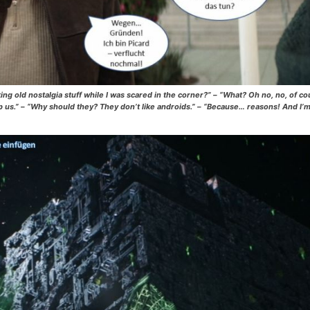
king old nostalgia stuff while I was scared in the corner?” – “What? Oh no, no, of cou
elp us.” – “Why should they? They don’t like androids.” – “Because… reasons! And I’m