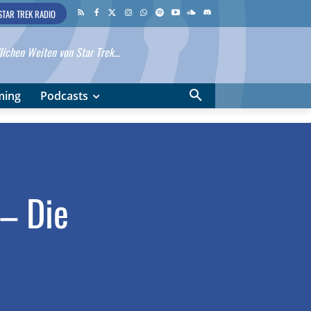
STAR TREK RADIO
ichen Weiten von Star Trek...
ming
Podcasts
 – Die