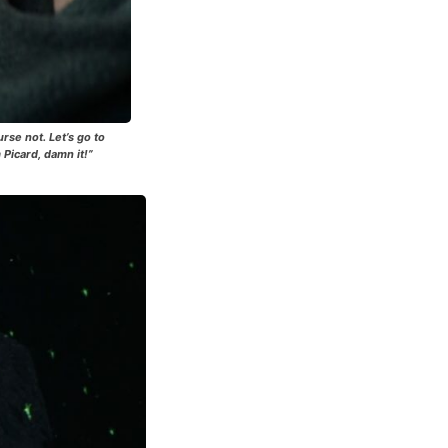
rse not. Let’s go to
 Picard, damn it!”