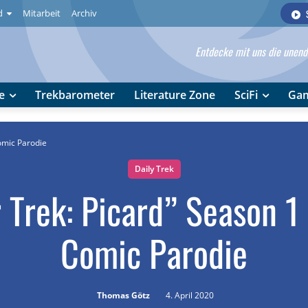
d
Mitarbeit
Archiv
Entdecke mit uns die unendl
e
Trekbarometer
Literature Zone
SciFi
Ga
Comic Parodie
Daily Trek
 Trek: Picard” Season 1
Comic Parodie
Thomas Götz
4. April 2020