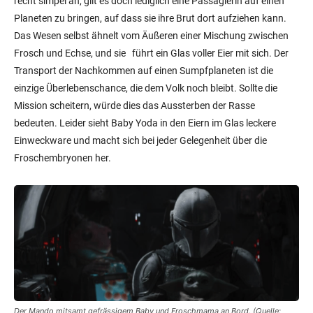
recht simpel an, gilt es doch lediglich eine Passagierin auf einen
Planeten zu bringen, auf dass sie ihre Brut dort aufziehen kann.
Das Wesen selbst ähnelt vom Äußeren einer Mischung zwischen
Frosch und Echse, und sie
führt ein Glas voller Eier mit sich. Der
Transport der Nachkommen auf einen Sumpfplaneten ist die
einzige Überlebenschance, die dem Volk noch bleibt. Sollte die
Mission scheitern, würde dies das Aussterben der Rasse
bedeuten. Leider sieht Baby Yoda in den Eiern im Glas leckere
Einweckware und macht sich bei jeder Gelegenheit über die
Froschembryonen her.
Der Mando mitsamt gefrässigem Baby und Froschmama an Bord. (Quelle: