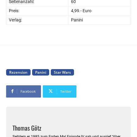
Seitenanzahl:
60
Preis:
4,99.- Euro
Verlag:
Panini
Rezension
Panini
Star Wars
Facebook
Twitter
Thomas Götz
Seitdem er 1985 zum Ersten Mal Episode IV sah und ausrief "Aber