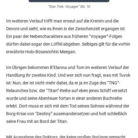
“Star Trek: Voyager” Bd. 10
Im weiteren Verlauf trifft man erneut auf die Krenim und die
Devore und sieht, wie es ihnen in der Zwischenzeit ergangen ist.
Ein paar der Nebencharaktere aus früheren “Voyager”-Folgen
dürfen dabei sogar den Löffel abgeben. Selbiges gilt für die vorhin
erwähnte Holo-Bösewichtin Meegan.
Im Übrigen bekommen B’Elanna und Tom im weiteren Verlauf der
Handlung ihr zweites Kind. Und wer sich nun fragt, was mit Tuvok
ist: Nun, der ist nicht mehr dabei, da er ja im Zuge des “TNG”-
Relaunches bzw. der “Titan”-Reihe auf eben jenes Schiff versetzt
wurde und seine Abenteuer fortan in einer anderen Buchreihe
erlebt. Dort muss er sich mit dem Tod seines Sohnes während der
Borg-Krise von “Destiny” auseinandersetzen und holt schließlich
seine Frau mit an Bord der Titan.
Mit Ausnahme des Doktors, der keine großen Sprünge gemacht