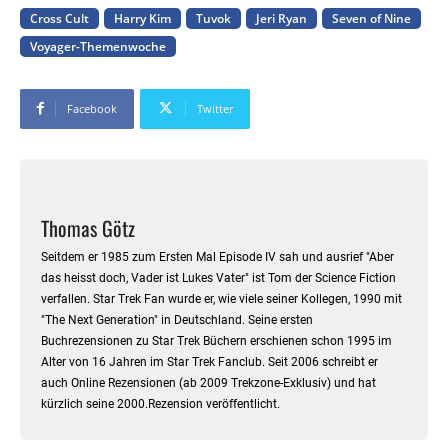
Cross Cult
Harry Kim
Tuvok
Jeri Ryan
Seven of Nine
Voyager-Themenwoche
Facebook
Twitter
Thomas Götz
Seitdem er 1985 zum Ersten Mal Episode IV sah und ausrief "Aber
das heisst doch, Vader ist Lukes Vater" ist Tom der Science Fiction
verfallen. Star Trek Fan wurde er, wie viele seiner Kollegen, 1990 mit
"The Next Generation" in Deutschland. Seine ersten
Buchrezensionen zu Star Trek Büchern erschienen schon 1995 im
Alter von 16 Jahren im Star Trek Fanclub. Seit 2006 schreibt er
auch Online Rezensionen (ab 2009 Trekzone-Exklusiv) und hat
kürzlich seine 2000.Rezension veröffentlicht.