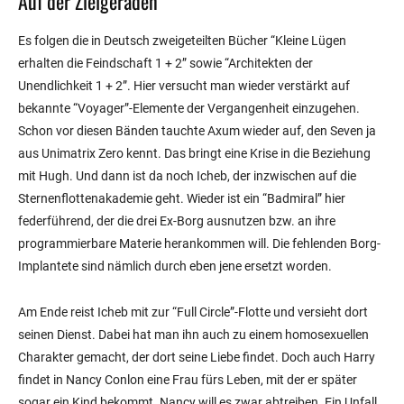
Auf der Zielgeraden
Es folgen die in Deutsch zweigeteilten Bücher “Kleine Lügen
erhalten die Feindschaft 1 + 2” sowie “Architekten der
Unendlichkeit 1 + 2”. Hier versucht man wieder verstärkt auf
bekannte “Voyager”-Elemente der Vergangenheit einzugehen.
Schon vor diesen Bänden tauchte Axum wieder auf, den Seven ja
aus Unimatrix Zero kennt. Das bringt eine Krise in die Beziehung
mit Hugh. Und dann ist da noch Icheb, der inzwischen auf die
Sternenflottenakademie geht. Wieder ist ein “Badmiral” hier
federführend, der die drei Ex-Borg ausnutzen bzw. an ihre
programmierbare Materie herankommen will. Die fehlenden Borg-
Implantete sind nämlich durch eben jene ersetzt worden.
Am Ende reist Icheb mit zur “Full Circle”-Flotte und versieht dort
seinen Dienst. Dabei hat man ihn auch zu einem homosexuellen
Charakter gemacht, der dort seine Liebe findet. Doch auch Harry
findet in Nancy Conlon eine Frau fürs Leben, mit der er später
sogar ein Kind bekommt. Nancy will es zwar abtreiben. Ein Unfall