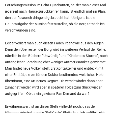
Forschungsmission im Delta-Quadranten, bei der man dieses Mal
jederzeit nach Hause zurückkehren kann, ist endlich mal ein Plan,
den der Relaunch dringend gebraucht hat. Übrigens ist die
Hauptaufgabe der Mission festzustellen, ob die Borg tatsächlich
verschwunden sind.
Leider verliert man auch diesen Faden irgendwie aus den Augen.
Denn den Überresten der Borg wird im weiteren Verlauf der Reihe,
nämlich in den Büchern “Unwürdig” und “Kinder des Sturms”, nach
anfänglicher Forschung eher weniger Aufmerksamkeit gewidmet.
Man findet neue Völker, stellt Erstkontakte her und entdeckt mit
einer Entität, die ein für den Doktor bestimmtes, weibliches Holo
übernimmt, eine Art neuen Gegner. Die verschwindet dann aber
zunächst wieder, wird aber in späterer Folge zum Glück wieder
aufgegriffen. Ob da ein gewisser Fan Demand da war?
Erwähnenswert ist an dieser Stelle vielleicht noch, dass der
führende Admiral, der die “Full Circle”-Flotte letztlich anführt, sich