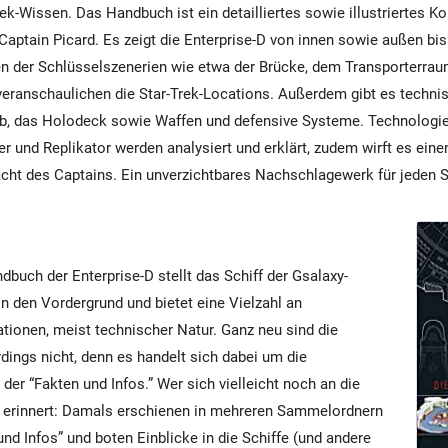
ek-Wissen. Das Handbuch ist ein detailliertes sowie illustriertes 
Captain Picard. Es zeigt die Enterprise-D von innen sowie außen bis 
onen der Schlüsselszenerien wie etwa der Brücke, dem Transporterra
ranschaulichen die Star-Trek-Locations. Außerdem gibt es technis
b, das Holodeck sowie Waffen und defensive Systeme. Technologie
er und Replikator werden analysiert und erklärt, zudem wirft es einen
acht des Captains. Ein unverzichtbares Nachschlagewerk für jeden S
ndbuch der Enterprise-D stellt das Schiff der Gsalaxy-
in den Vordergrund und bietet eine Vielzahl an
tionen, meist technischer Natur. Ganz neu sind die
rdings nicht, denn es handelt sich dabei um die
 der “Fakten und Infos.” Wer sich vielleicht noch an die
erinnert: Damals erschienen in mehreren Sammelordnern
nd Infos” und boten Einblicke in die Schiffe (und andere