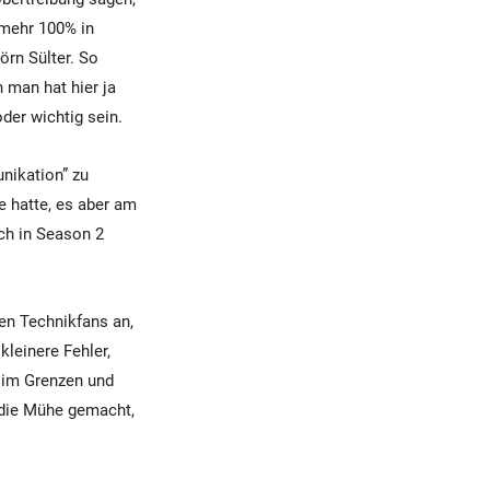
 mehr 100% in
örn Sülter. So
 man hat hier ja
oder wichtig sein.
nikation” zu
e hatte, es aber am
ch in Season 2
ten Technikfans an,
kleinere Fehler,
r im Grenzen und
 die Mühe gemacht,