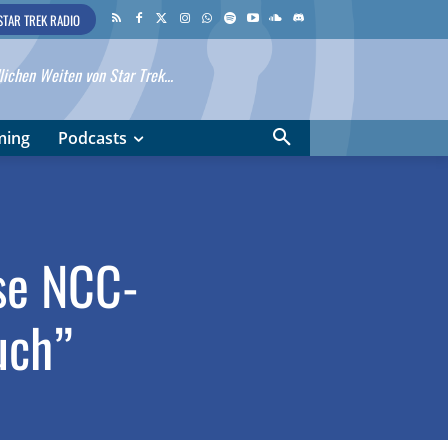
STAR TREK RADIO
ichen Weiten von Star Trek...
ming
Podcasts
ise NCC-
uch”