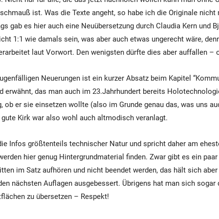
schmauß ist. Was die Texte angeht, so habe ich die Originale nicht
ings gab es hier auch eine Neuübersetzung durch Claudia Kern und Bj
icht 1:1 wie damals sein, was aber auch etwas ungerecht wäre, denn
erarbeitet laut Vorwort. Den wenigsten dürfte dies aber auffallen – 
ugenfälligen Neuerungen ist ein kurzer Absatz beim Kapitel “Kommu
rd erwähnt, das man auch im 23.Jahrhundert bereits Holotechnologi
ob er sie einsetzen wollte (also im Grunde genau das, was uns au
 gute Kirk war also wohl auch altmodisch veranlagt.
die Infos größtenteils technischer Natur und spricht daher am ehes
erden hier genug Hintergrundmaterial finden. Zwar gibt es ein paar 
itten im Satz aufhören und nicht beendet werden, das hält sich abe
 den nächsten Auflagen ausgebessert. Übrigens hat man sich sogar
flächen zu übersetzen – Respekt!