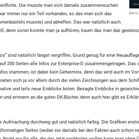
rnenflotte. Die musste man sich damals zusammensuchen
war immer nur ein Teil vorhanden, so das man sich das
Die U
mmenbasteln musste) und abheften. Das war natürlich auch
ll, denn sonst konnte man ja aufhören, kaum das man das gewün
os” sind natürlich längst vergriffen, Grund genug für eine Neuauflage
uf 200 Seiten alle Infos zur Enterprise-D zusammengetragen. Das 
nfos stammen, ist dabei kein Geheimnis, denn das wird auch im Vor
chneten sich ja vor allem durch die vielen Zeichnungen aus dem Schif
ative und teils neue Einblicke boten. Besagte Einblicke in gezeich
n und erinnern an die guten DK-Bücher, denn auch hier gibt es Erklär
ie Aufmachung durchweg gut und natürlich farbig. Die Grafiken erst
oßformatigen Seiten (wobei sie damals bei den Fakten auch schon re
 Nicht nur für alle, die das jetzt nachholen wollen kann man ohne 