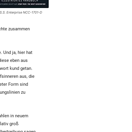
.S.S. Enterprise NCC-1701-D
schte zusammen
. Und ja, hier hat
diese eben aus
wort kund getan.
fsinneren aus, die
neter Form sind
ungslinien zu
rahlen in neuem
lativ groß
Übertreibung sagen,