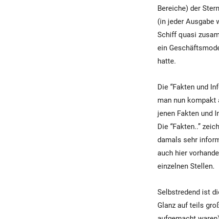
Bereiche) der Ste
(in jeder Ausgabe 
Schiff quasi zusa
ein Geschäftsmode
hatte.
Die “Fakten und Inf
man nun kompakt a
jenen Fakten und I
Die “Fakten..” zei
damals sehr inform
auch hier vorhande
einzelnen Stellen.
Selbstredend ist d
Glanz auf teils gr
aufgemacht waren).