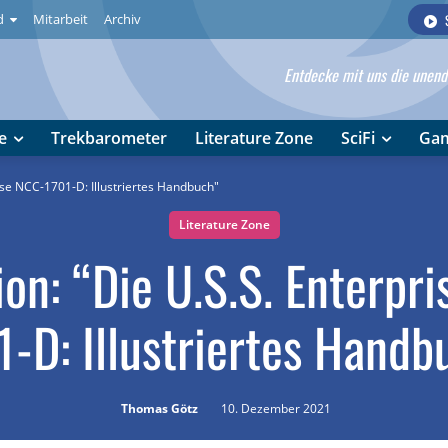
d
Mitarbeit
Archiv
Entdecke mit uns die unendl
e
Trekbarometer
Literature Zone
SciFi
Ga
ise NCC-1701-D: Illustriertes Handbuch"
Literature Zone
on: “Die U.S.S. Enterpr
1-D: Illustriertes Handb
Thomas Götz
10. Dezember 2021