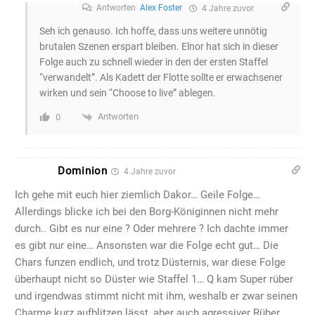
Antworten
Alex Foster
4 Jahre zuvor
Seh ich genauso. Ich hoffe, dass uns weitere unnötig
brutalen Szenen erspart bleiben. Elnor hat sich in dieser
Folge auch zu schnell wieder in den der ersten Staffel
“verwandelt”. Als Kadett der Flotte sollte er erwachsener
wirken und sein “Choose to live” ablegen.
Antworten
0
Dominion
4 Jahre zuvor
Ich gehe mit euch hier ziemlich Dakor… Geile Folge…
Allerdings blicke ich bei den Borg-Königinnen nicht mehr
durch.. Gibt es nur eine ? Oder mehrere ? Ich dachte immer
es gibt nur eine… Ansonsten war die Folge echt gut… Die
Chars funzen endlich, und trotz Düsternis, war diese Folge
überhaupt nicht so Düster wie Staffel 1… Q kam Super rüber
und irgendwas stimmt nicht mit ihm, weshalb er zwar seinen
Charme kurz aufblitzen lässt, aber auch agressiver Rüber