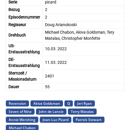
Serie
picard
Bezug
2
Episodennummer
2
Regisseur
Doug Arianokoski
Michael Chabon, Akiva Goldsman, Tery
Drehbuch
Matalas, Christopher Monfette
US-
10.03. 2022
Erstausstrahlung
DE-
11.03. 2022
Erstausstrahlung
Sternzeit /
2401
Missionsdatum
Dauer
55
Rezension
Akiva Goldsman
Q
Jeri Ryan
Seven of Nine
John de Lancie
Terry Matalas
Annie Wershing
Jean-Luc Picard
Patrick Stewart
Michael Chabon