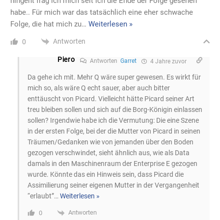
hingeht frag ich mich seit ich die Ende der Folge gesehen
habe.. Für mich war das tatsächlich eine eher schwache
Folge, die hat mich zu
…
Weiterlesen »
Antworten
0
Piero
Antworten
Garret
4 Jahre zuvor
Da gehe ich mit. Mehr Q wäre super gewesen. Es wirkt für
mich so, als wäre Q echt sauer, aber auch bitter
enttäuscht von Picard. Vielleicht hätte Picard seiner Art
treu bleiben sollen und sich auf die Borg-Königin einlassen
sollen? Irgendwie habe ich die Vermutung: Die eine Szene
in der ersten Folge, bei der die Mutter von Picard in seinen
Träumen/Gedanken wie von jemanden über den Boden
gezogen verschwindet, sieht ähnlich aus, wie als Data
damals in den Maschinenraum der Enterprise E gezogen
wurde. Könnte das ein Hinweis sein, dass Picard die
Assimilierung seiner eigenen Mutter in der Vergangenheit
“erlaubt”
…
Weiterlesen »
Antworten
0